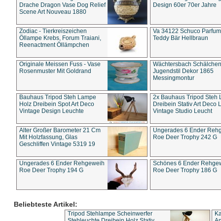
Drache Dragon Vase Dog Relief
Design 60er 70er Jahre
Scene Art Nouveau 1880
Zodiac - Tierkreiszeichen
Va 34122 Schuco Parfum 
Öllampe Krebs, Forum Traiani,
Teddy Bär Hellbraun
Reenactment Öllämpchen
Originale Meissen Fuss - Vase
Wächtersbach Schälche
Rosenmuster Mit Goldrand
Jugendstil Dekor 1865
Messingmontur
Bauhaus Tripod Steh Lampe
2x Bauhaus Tripod Steh
Holz Dreibein Spot Art Deco
Dreibein Stativ Art Deco L
Vintage Design Leuchte
Vintage Studio Leucht
Alter Großer Barometer 21 Cm
Ungerades 6 Ender Reh
Mit Holzfassung, Glas
Roe Deer Trophy 242 G
Geschliffen Vintage 5319 19
Ungerades 6 Ender Rehgeweih
Schönes 6 Ender Rehge
Roe Deer Trophy 194 G
Roe Deer Trophy 186 G
Beliebteste Artikel:
Tripod Stehlampe Scheinwerfer
Ka
Stehleuchte Dreibein Holz Stativ
An