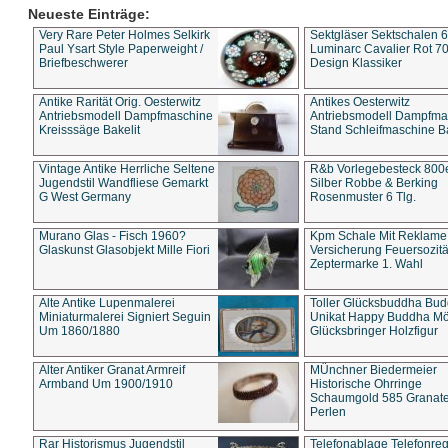
Neueste Einträge:
Very Rare Peter Holmes Selkirk
Sektgläser Sektschalen 
Paul Ysart Style Paperweight /
Luminarc Cavalier Rot 70
Briefbeschwerer
Design Klassiker
Antike Rarität Orig. Oesterwitz
Antikes Oesterwitz
Antriebsmodell Dampfmaschine
Antriebsmodell Dampfma
Kreisssäge Bakelit
Stand Schleifmaschine Ba
Vintage Antike Herrliche Seltene
R&b Vorlegebesteck 800
Jugendstil Wandfliese Gemarkt
Silber Robbe & Berking
G West Germany
Rosenmuster 6 Tlg.
Murano Glas - Fisch 1960?
Kpm Schale Mit Reklame
Glaskunst Glasobjekt Mille Fiori
Versicherung Feuersozitä
Zeptermarke 1. Wahl
Alte Antike Lupenmalerei
Toller Glücksbuddha Bu
Miniaturmalerei Signiert Seguin
Unikat Happy Buddha M
Um 1860/1880
Glücksbringer Holzfigur
Alter Antiker Granat Armreif
MÜnchner Biedermeier
Armband Um 1900/1910
Historische Ohrringe
Schaumgold 585 Granate 
Perlen
Rar Historismus Jugendstil
Telefonablage Telefonreg