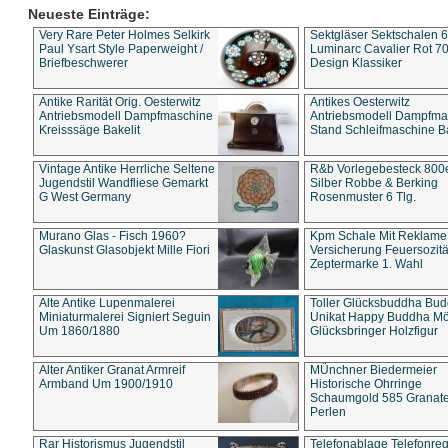
Neueste Einträge:
Very Rare Peter Holmes Selkirk
Sektgläser Sektschalen 
Paul Ysart Style Paperweight /
Luminarc Cavalier Rot 70
Briefbeschwerer
Design Klassiker
Antike Rarität Orig. Oesterwitz
Antikes Oesterwitz
Antriebsmodell Dampfmaschine
Antriebsmodell Dampfma
Kreisssäge Bakelit
Stand Schleifmaschine Ba
Vintage Antike Herrliche Seltene
R&b Vorlegebesteck 800
Jugendstil Wandfliese Gemarkt
Silber Robbe & Berking
G West Germany
Rosenmuster 6 Tlg.
Murano Glas - Fisch 1960?
Kpm Schale Mit Reklame
Glaskunst Glasobjekt Mille Fiori
Versicherung Feuersozitä
Zeptermarke 1. Wahl
Alte Antike Lupenmalerei
Toller Glücksbuddha Bu
Miniaturmalerei Signiert Seguin
Unikat Happy Buddha M
Um 1860/1880
Glücksbringer Holzfigur
Alter Antiker Granat Armreif
MÜnchner Biedermeier
Armband Um 1900/1910
Historische Ohrringe
Schaumgold 585 Granate 
Perlen
Rar Historismus Jugendstil
Telefonablage Telefonreg