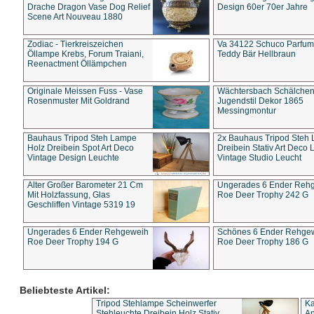
Drache Dragon Vase Dog Relief
Design 60er 70er Jahre
Scene Art Nouveau 1880
Zodiac - Tierkreiszeichen
Va 34122 Schuco Parfum 
Öllampe Krebs, Forum Traiani,
Teddy Bär Hellbraun
Reenactment Öllämpchen
Originale Meissen Fuss - Vase
Wächtersbach Schälche
Rosenmuster Mit Goldrand
Jugendstil Dekor 1865
Messingmontur
Bauhaus Tripod Steh Lampe
2x Bauhaus Tripod Steh
Holz Dreibein Spot Art Deco
Dreibein Stativ Art Deco L
Vintage Design Leuchte
Vintage Studio Leucht
Alter Großer Barometer 21 Cm
Ungerades 6 Ender Reh
Mit Holzfassung, Glas
Roe Deer Trophy 242 G
Geschliffen Vintage 5319 19
Ungerades 6 Ender Rehgeweih
Schönes 6 Ender Rehge
Roe Deer Trophy 194 G
Roe Deer Trophy 186 G
Beliebteste Artikel:
Tripod Stehlampe Scheinwerfer
Ka
Stehleuchte Dreibein Holz Stativ
An