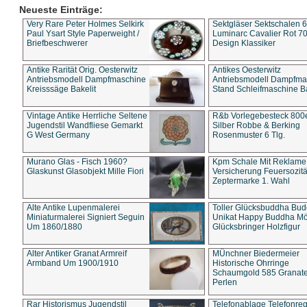
Neueste Einträge:
Very Rare Peter Holmes Selkirk
Sektgläser Sektschalen 
Paul Ysart Style Paperweight /
Luminarc Cavalier Rot 70
Briefbeschwerer
Design Klassiker
Antike Rarität Orig. Oesterwitz
Antikes Oesterwitz
Antriebsmodell Dampfmaschine
Antriebsmodell Dampfma
Kreisssäge Bakelit
Stand Schleifmaschine Ba
Vintage Antike Herrliche Seltene
R&b Vorlegebesteck 800
Jugendstil Wandfliese Gemarkt
Silber Robbe & Berking
G West Germany
Rosenmuster 6 Tlg.
Murano Glas - Fisch 1960?
Kpm Schale Mit Reklame
Glaskunst Glasobjekt Mille Fiori
Versicherung Feuersozitä
Zeptermarke 1. Wahl
Alte Antike Lupenmalerei
Toller Glücksbuddha Bu
Miniaturmalerei Signiert Seguin
Unikat Happy Buddha M
Um 1860/1880
Glücksbringer Holzfigur
Alter Antiker Granat Armreif
MÜnchner Biedermeier
Armband Um 1900/1910
Historische Ohrringe
Schaumgold 585 Granate 
Perlen
Rar Historismus Jugendstil
Telefonablage Telefonreg