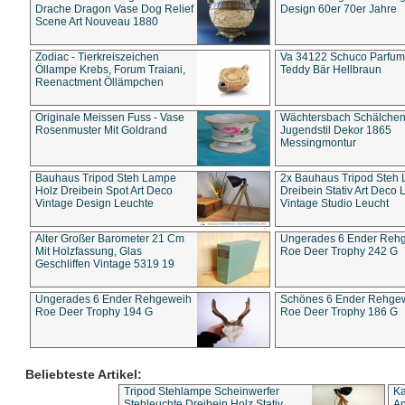
Drache Dragon Vase Dog Relief
Design 60er 70er Jahre
Scene Art Nouveau 1880
Zodiac - Tierkreiszeichen
Va 34122 Schuco Parfum 
Öllampe Krebs, Forum Traiani,
Teddy Bär Hellbraun
Reenactment Öllämpchen
Originale Meissen Fuss - Vase
Wächtersbach Schälche
Rosenmuster Mit Goldrand
Jugendstil Dekor 1865
Messingmontur
Bauhaus Tripod Steh Lampe
2x Bauhaus Tripod Steh
Holz Dreibein Spot Art Deco
Dreibein Stativ Art Deco L
Vintage Design Leuchte
Vintage Studio Leucht
Alter Großer Barometer 21 Cm
Ungerades 6 Ender Reh
Mit Holzfassung, Glas
Roe Deer Trophy 242 G
Geschliffen Vintage 5319 19
Ungerades 6 Ender Rehgeweih
Schönes 6 Ender Rehge
Roe Deer Trophy 194 G
Roe Deer Trophy 186 G
Beliebteste Artikel:
Tripod Stehlampe Scheinwerfer
Ka
Stehleuchte Dreibein Holz Stativ
An