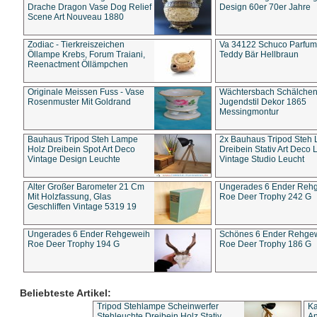
Drache Dragon Vase Dog Relief
Design 60er 70er Jahre
Scene Art Nouveau 1880
Zodiac - Tierkreiszeichen
Va 34122 Schuco Parfum 
Öllampe Krebs, Forum Traiani,
Teddy Bär Hellbraun
Reenactment Öllämpchen
Originale Meissen Fuss - Vase
Wächtersbach Schälche
Rosenmuster Mit Goldrand
Jugendstil Dekor 1865
Messingmontur
Bauhaus Tripod Steh Lampe
2x Bauhaus Tripod Steh
Holz Dreibein Spot Art Deco
Dreibein Stativ Art Deco L
Vintage Design Leuchte
Vintage Studio Leucht
Alter Großer Barometer 21 Cm
Ungerades 6 Ender Reh
Mit Holzfassung, Glas
Roe Deer Trophy 242 G
Geschliffen Vintage 5319 19
Ungerades 6 Ender Rehgeweih
Schönes 6 Ender Rehge
Roe Deer Trophy 194 G
Roe Deer Trophy 186 G
Beliebteste Artikel:
Tripod Stehlampe Scheinwerfer
Ka
Stehleuchte Dreibein Holz Stativ
An