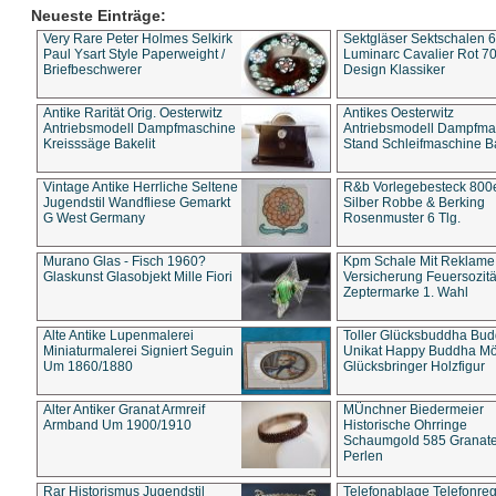
Neueste Einträge:
Very Rare Peter Holmes Selkirk
Sektgläser Sektschalen 
Paul Ysart Style Paperweight /
Luminarc Cavalier Rot 70
Briefbeschwerer
Design Klassiker
Antike Rarität Orig. Oesterwitz
Antikes Oesterwitz
Antriebsmodell Dampfmaschine
Antriebsmodell Dampfma
Kreisssäge Bakelit
Stand Schleifmaschine Ba
Vintage Antike Herrliche Seltene
R&b Vorlegebesteck 800
Jugendstil Wandfliese Gemarkt
Silber Robbe & Berking
G West Germany
Rosenmuster 6 Tlg.
Murano Glas - Fisch 1960?
Kpm Schale Mit Reklame
Glaskunst Glasobjekt Mille Fiori
Versicherung Feuersozitä
Zeptermarke 1. Wahl
Alte Antike Lupenmalerei
Toller Glücksbuddha Bu
Miniaturmalerei Signiert Seguin
Unikat Happy Buddha M
Um 1860/1880
Glücksbringer Holzfigur
Alter Antiker Granat Armreif
MÜnchner Biedermeier
Armband Um 1900/1910
Historische Ohrringe
Schaumgold 585 Granate 
Perlen
Rar Historismus Jugendstil
Telefonablage Telefonreg