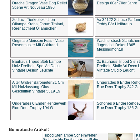
Drache Dragon Vase Dog Relief
Design 60er 70er Jahre
Scene Art Nouveau 1880
Zodiac - Tierkreiszeichen
Va 34122 Schuco Parfum 
Öllampe Krebs, Forum Traiani,
Teddy Bär Hellbraun
Reenactment Öllämpchen
Originale Meissen Fuss - Vase
Wächtersbach Schälche
Rosenmuster Mit Goldrand
Jugendstil Dekor 1865
Messingmontur
Bauhaus Tripod Steh Lampe
2x Bauhaus Tripod Steh
Holz Dreibein Spot Art Deco
Dreibein Stativ Art Deco L
Vintage Design Leuchte
Vintage Studio Leucht
Alter Großer Barometer 21 Cm
Ungerades 6 Ender Reh
Mit Holzfassung, Glas
Roe Deer Trophy 242 G
Geschliffen Vintage 5319 19
Ungerades 6 Ender Rehgeweih
Schönes 6 Ender Rehge
Roe Deer Trophy 194 G
Roe Deer Trophy 186 G
Beliebteste Artikel:
Tripod Stehlampe Scheinwerfer
Ka
Stehleuchte Dreibein Holz Stativ
An