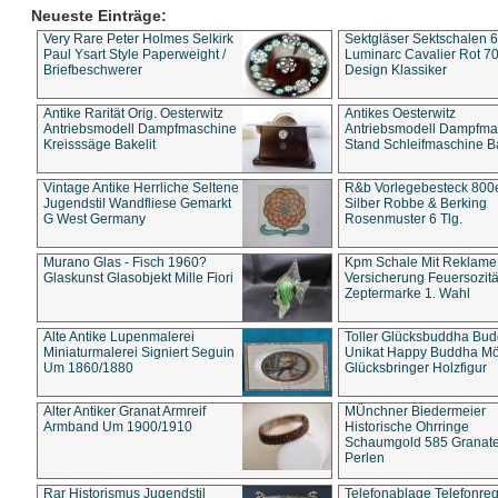
Neueste Einträge:
Very Rare Peter Holmes Selkirk
Sektgläser Sektschalen 
Paul Ysart Style Paperweight /
Luminarc Cavalier Rot 70
Briefbeschwerer
Design Klassiker
Antike Rarität Orig. Oesterwitz
Antikes Oesterwitz
Antriebsmodell Dampfmaschine
Antriebsmodell Dampfma
Kreisssäge Bakelit
Stand Schleifmaschine Ba
Vintage Antike Herrliche Seltene
R&b Vorlegebesteck 800
Jugendstil Wandfliese Gemarkt
Silber Robbe & Berking
G West Germany
Rosenmuster 6 Tlg.
Murano Glas - Fisch 1960?
Kpm Schale Mit Reklame
Glaskunst Glasobjekt Mille Fiori
Versicherung Feuersozitä
Zeptermarke 1. Wahl
Alte Antike Lupenmalerei
Toller Glücksbuddha Bu
Miniaturmalerei Signiert Seguin
Unikat Happy Buddha M
Um 1860/1880
Glücksbringer Holzfigur
Alter Antiker Granat Armreif
MÜnchner Biedermeier
Armband Um 1900/1910
Historische Ohrringe
Schaumgold 585 Granate 
Perlen
Rar Historismus Jugendstil
Telefonablage Telefonreg