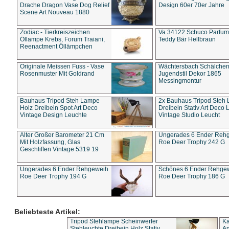
Drache Dragon Vase Dog Relief
Design 60er 70er Jahre
Scene Art Nouveau 1880
Zodiac - Tierkreiszeichen
Va 34122 Schuco Parfum 
Öllampe Krebs, Forum Traiani,
Teddy Bär Hellbraun
Reenactment Öllämpchen
Originale Meissen Fuss - Vase
Wächtersbach Schälche
Rosenmuster Mit Goldrand
Jugendstil Dekor 1865
Messingmontur
Bauhaus Tripod Steh Lampe
2x Bauhaus Tripod Steh
Holz Dreibein Spot Art Deco
Dreibein Stativ Art Deco L
Vintage Design Leuchte
Vintage Studio Leucht
Alter Großer Barometer 21 Cm
Ungerades 6 Ender Reh
Mit Holzfassung, Glas
Roe Deer Trophy 242 G
Geschliffen Vintage 5319 19
Ungerades 6 Ender Rehgeweih
Schönes 6 Ender Rehge
Roe Deer Trophy 194 G
Roe Deer Trophy 186 G
Beliebteste Artikel:
Tripod Stehlampe Scheinwerfer
Ka
Stehleuchte Dreibein Holz Stativ
An