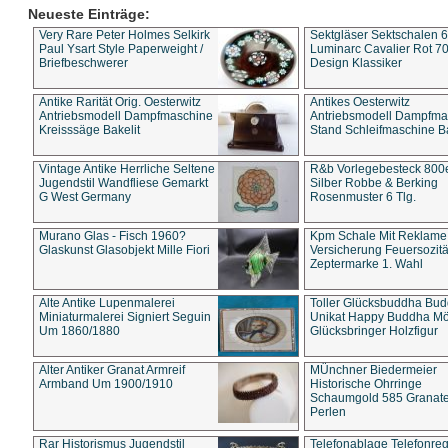
Neueste Einträge:
Very Rare Peter Holmes Selkirk
Sektgläser Sektschalen 
Paul Ysart Style Paperweight /
Luminarc Cavalier Rot 70
Briefbeschwerer
Design Klassiker
Antike Rarität Orig. Oesterwitz
Antikes Oesterwitz
Antriebsmodell Dampfmaschine
Antriebsmodell Dampfma
Kreisssäge Bakelit
Stand Schleifmaschine Ba
Vintage Antike Herrliche Seltene
R&b Vorlegebesteck 800
Jugendstil Wandfliese Gemarkt
Silber Robbe & Berking
G West Germany
Rosenmuster 6 Tlg.
Murano Glas - Fisch 1960?
Kpm Schale Mit Reklame
Glaskunst Glasobjekt Mille Fiori
Versicherung Feuersozitä
Zeptermarke 1. Wahl
Alte Antike Lupenmalerei
Toller Glücksbuddha Bu
Miniaturmalerei Signiert Seguin
Unikat Happy Buddha M
Um 1860/1880
Glücksbringer Holzfigur
Alter Antiker Granat Armreif
MÜnchner Biedermeier
Armband Um 1900/1910
Historische Ohrringe
Schaumgold 585 Granate 
Perlen
Rar Historismus Jugendstil
Telefonablage Telefonreg