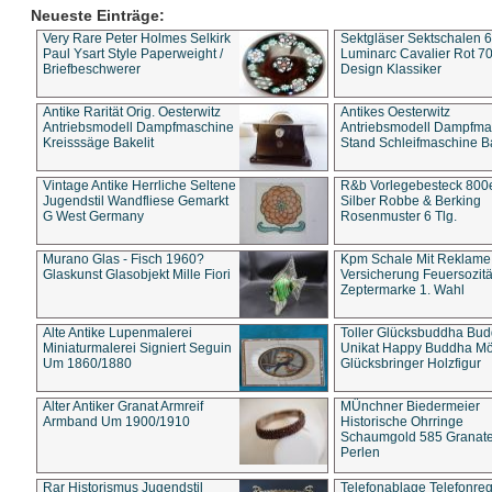
Neueste Einträge:
Very Rare Peter Holmes Selkirk
Sektgläser Sektschalen 
Paul Ysart Style Paperweight /
Luminarc Cavalier Rot 70
Briefbeschwerer
Design Klassiker
Antike Rarität Orig. Oesterwitz
Antikes Oesterwitz
Antriebsmodell Dampfmaschine
Antriebsmodell Dampfma
Kreisssäge Bakelit
Stand Schleifmaschine Ba
Vintage Antike Herrliche Seltene
R&b Vorlegebesteck 800
Jugendstil Wandfliese Gemarkt
Silber Robbe & Berking
G West Germany
Rosenmuster 6 Tlg.
Murano Glas - Fisch 1960?
Kpm Schale Mit Reklame
Glaskunst Glasobjekt Mille Fiori
Versicherung Feuersozitä
Zeptermarke 1. Wahl
Alte Antike Lupenmalerei
Toller Glücksbuddha Bu
Miniaturmalerei Signiert Seguin
Unikat Happy Buddha M
Um 1860/1880
Glücksbringer Holzfigur
Alter Antiker Granat Armreif
MÜnchner Biedermeier
Armband Um 1900/1910
Historische Ohrringe
Schaumgold 585 Granate 
Perlen
Rar Historismus Jugendstil
Telefonablage Telefonreg