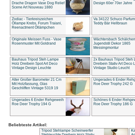
Drache Dragon Vase Dog Relief
Design 60er 70er Jahre
Scene Art Nouveau 1880
Zodiac - Tierkreiszeichen
Va 34122 Schuco Parfum 
Öllampe Krebs, Forum Traiani,
Teddy Bär Hellbraun
Reenactment Öllämpchen
Originale Meissen Fuss - Vase
Wächtersbach Schälche
Rosenmuster Mit Goldrand
Jugendstil Dekor 1865
Messingmontur
Bauhaus Tripod Steh Lampe
2x Bauhaus Tripod Steh
Holz Dreibein Spot Art Deco
Dreibein Stativ Art Deco L
Vintage Design Leuchte
Vintage Studio Leucht
Alter Großer Barometer 21 Cm
Ungerades 6 Ender Reh
Mit Holzfassung, Glas
Roe Deer Trophy 242 G
Geschliffen Vintage 5319 19
Ungerades 6 Ender Rehgeweih
Schönes 6 Ender Rehge
Roe Deer Trophy 194 G
Roe Deer Trophy 186 G
Beliebteste Artikel:
Tripod Stehlampe Scheinwerfer
Ka
Stehleuchte Dreibein Holz Stativ
An