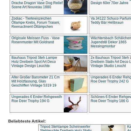
Drache Dragon Vase Dog Relief
Design 60er 70er Jahre
Scene Art Nouveau 1880
Zodiac - Tierkreiszeichen
Va 34122 Schuco Parfum 
Öllampe Krebs, Forum Traiani,
Teddy Bär Hellbraun
Reenactment Öllämpchen
Originale Meissen Fuss - Vase
Wächtersbach Schälche
Rosenmuster Mit Goldrand
Jugendstil Dekor 1865
Messingmontur
Bauhaus Tripod Steh Lampe
2x Bauhaus Tripod Steh
Holz Dreibein Spot Art Deco
Dreibein Stativ Art Deco L
Vintage Design Leuchte
Vintage Studio Leucht
Alter Großer Barometer 21 Cm
Ungerades 6 Ender Reh
Mit Holzfassung, Glas
Roe Deer Trophy 242 G
Geschliffen Vintage 5319 19
Ungerades 6 Ender Rehgeweih
Schönes 6 Ender Rehge
Roe Deer Trophy 194 G
Roe Deer Trophy 186 G
Beliebteste Artikel:
Tripod Stehlampe Scheinwerfer
Ka
Stehleuchte Dreibein Holz Stativ
An