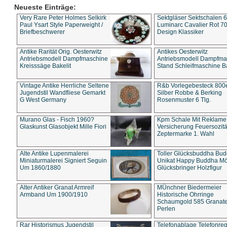
Neueste Einträge:
Very Rare Peter Holmes Selkirk
Sektgläser Sektschalen 
Paul Ysart Style Paperweight /
Luminarc Cavalier Rot 70
Briefbeschwerer
Design Klassiker
Antike Rarität Orig. Oesterwitz
Antikes Oesterwitz
Antriebsmodell Dampfmaschine
Antriebsmodell Dampfma
Kreisssäge Bakelit
Stand Schleifmaschine Ba
Vintage Antike Herrliche Seltene
R&b Vorlegebesteck 800
Jugendstil Wandfliese Gemarkt
Silber Robbe & Berking
G West Germany
Rosenmuster 6 Tlg.
Murano Glas - Fisch 1960?
Kpm Schale Mit Reklame
Glaskunst Glasobjekt Mille Fiori
Versicherung Feuersozitä
Zeptermarke 1. Wahl
Alte Antike Lupenmalerei
Toller Glücksbuddha Bu
Miniaturmalerei Signiert Seguin
Unikat Happy Buddha M
Um 1860/1880
Glücksbringer Holzfigur
Alter Antiker Granat Armreif
MÜnchner Biedermeier
Armband Um 1900/1910
Historische Ohrringe
Schaumgold 585 Granate 
Perlen
Rar Historismus Jugendstil
Telefonablage Telefonreg