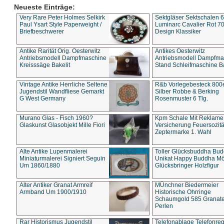
Neueste Einträge:
Very Rare Peter Holmes Selkirk
Sektgläser Sektschalen 
Paul Ysart Style Paperweight /
Luminarc Cavalier Rot 70
Briefbeschwerer
Design Klassiker
Antike Rarität Orig. Oesterwitz
Antikes Oesterwitz
Antriebsmodell Dampfmaschine
Antriebsmodell Dampfma
Kreisssäge Bakelit
Stand Schleifmaschine Ba
Vintage Antike Herrliche Seltene
R&b Vorlegebesteck 800
Jugendstil Wandfliese Gemarkt
Silber Robbe & Berking
G West Germany
Rosenmuster 6 Tlg.
Murano Glas - Fisch 1960?
Kpm Schale Mit Reklame
Glaskunst Glasobjekt Mille Fiori
Versicherung Feuersozitä
Zeptermarke 1. Wahl
Alte Antike Lupenmalerei
Toller Glücksbuddha Bu
Miniaturmalerei Signiert Seguin
Unikat Happy Buddha M
Um 1860/1880
Glücksbringer Holzfigur
Alter Antiker Granat Armreif
MÜnchner Biedermeier
Armband Um 1900/1910
Historische Ohrringe
Schaumgold 585 Granate 
Perlen
Rar Historismus Jugendstil
Telefonablage Telefonreg