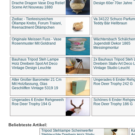
Drache Dragon Vase Dog Relief
Design 60er 70er Jahre
Scene Art Nouveau 1880
Zodiac - Tierkreiszeichen
Va 34122 Schuco Parfum 
Öllampe Krebs, Forum Traiani,
Teddy Bär Hellbraun
Reenactment Öllämpchen
Originale Meissen Fuss - Vase
Wächtersbach Schälche
Rosenmuster Mit Goldrand
Jugendstil Dekor 1865
Messingmontur
Bauhaus Tripod Steh Lampe
2x Bauhaus Tripod Steh
Holz Dreibein Spot Art Deco
Dreibein Stativ Art Deco L
Vintage Design Leuchte
Vintage Studio Leucht
Alter Großer Barometer 21 Cm
Ungerades 6 Ender Reh
Mit Holzfassung, Glas
Roe Deer Trophy 242 G
Geschliffen Vintage 5319 19
Ungerades 6 Ender Rehgeweih
Schönes 6 Ender Rehge
Roe Deer Trophy 194 G
Roe Deer Trophy 186 G
Beliebteste Artikel:
Tripod Stehlampe Scheinwerfer
Ka
Stehleuchte Dreibein Holz Stativ
An