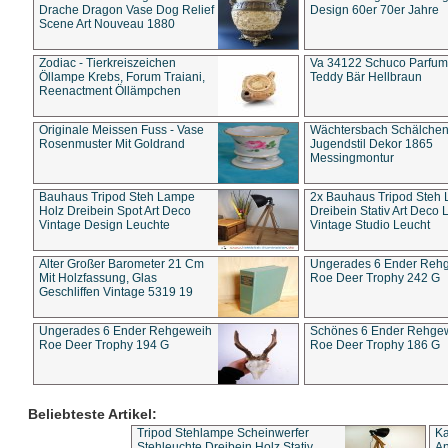
Drache Dragon Vase Dog Relief
Design 60er 70er Jahre
Scene Art Nouveau 1880
Zodiac - Tierkreiszeichen
Va 34122 Schuco Parfum 
Öllampe Krebs, Forum Traiani,
Teddy Bär Hellbraun
Reenactment Öllämpchen
Originale Meissen Fuss - Vase
Wächtersbach Schälche
Rosenmuster Mit Goldrand
Jugendstil Dekor 1865
Messingmontur
Bauhaus Tripod Steh Lampe
2x Bauhaus Tripod Steh
Holz Dreibein Spot Art Deco
Dreibein Stativ Art Deco L
Vintage Design Leuchte
Vintage Studio Leucht
Alter Großer Barometer 21 Cm
Ungerades 6 Ender Reh
Mit Holzfassung, Glas
Roe Deer Trophy 242 G
Geschliffen Vintage 5319 19
Ungerades 6 Ender Rehgeweih
Schönes 6 Ender Rehge
Roe Deer Trophy 194 G
Roe Deer Trophy 186 G
Beliebteste Artikel:
Tripod Stehlampe Scheinwerfer
Ka
Stehleuchte Dreibein Holz Stativ
An