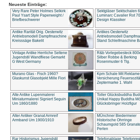
Neueste Einträge:
Very Rare Peter Holmes Selkirk
Sektgläser Sektschalen 
Paul Ysart Style Paperweight /
Luminarc Cavalier Rot 70
Briefbeschwerer
Design Klassiker
Antike Rarität Orig. Oesterwitz
Antikes Oesterwitz
Antriebsmodell Dampfmaschine
Antriebsmodell Dampfma
Kreisssäge Bakelit
Stand Schleifmaschine Ba
Vintage Antike Herrliche Seltene
R&b Vorlegebesteck 800
Jugendstil Wandfliese Gemarkt
Silber Robbe & Berking
G West Germany
Rosenmuster 6 Tlg.
Murano Glas - Fisch 1960?
Kpm Schale Mit Reklame
Glaskunst Glasobjekt Mille Fiori
Versicherung Feuersozitä
Zeptermarke 1. Wahl
Alte Antike Lupenmalerei
Toller Glücksbuddha Bu
Miniaturmalerei Signiert Seguin
Unikat Happy Buddha M
Um 1860/1880
Glücksbringer Holzfigur
Alter Antiker Granat Armreif
MÜnchner Biedermeier
Armband Um 1900/1910
Historische Ohrringe
Schaumgold 585 Granate 
Perlen
Rar Historismus Jugendstil
Telefonablage Telefonreg