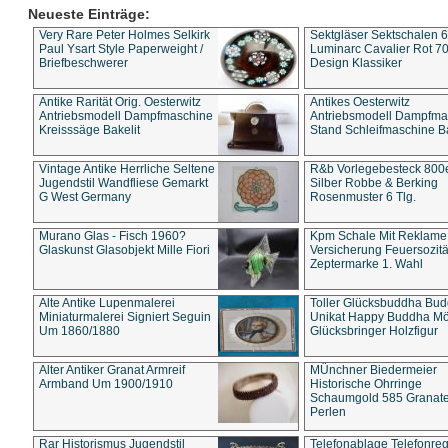
Neueste Einträge:
Very Rare Peter Holmes Selkirk
Sektgläser Sektschalen 
Paul Ysart Style Paperweight /
Luminarc Cavalier Rot 70
Briefbeschwerer
Design Klassiker
Antike Rarität Orig. Oesterwitz
Antikes Oesterwitz
Antriebsmodell Dampfmaschine
Antriebsmodell Dampfma
Kreisssäge Bakelit
Stand Schleifmaschine Ba
Vintage Antike Herrliche Seltene
R&b Vorlegebesteck 800
Jugendstil Wandfliese Gemarkt
Silber Robbe & Berking
G West Germany
Rosenmuster 6 Tlg.
Murano Glas - Fisch 1960?
Kpm Schale Mit Reklame
Glaskunst Glasobjekt Mille Fiori
Versicherung Feuersozitä
Zeptermarke 1. Wahl
Alte Antike Lupenmalerei
Toller Glücksbuddha Bu
Miniaturmalerei Signiert Seguin
Unikat Happy Buddha M
Um 1860/1880
Glücksbringer Holzfigur
Alter Antiker Granat Armreif
MÜnchner Biedermeier
Armband Um 1900/1910
Historische Ohrringe
Schaumgold 585 Granate 
Perlen
Rar Historismus Jugendstil
Telefonablage Telefonreg