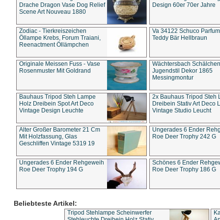
Drache Dragon Vase Dog Relief
Design 60er 70er Jahre
Scene Art Nouveau 1880
Zodiac - Tierkreiszeichen
Va 34122 Schuco Parfum 
Öllampe Krebs, Forum Traiani,
Teddy Bär Hellbraun
Reenactment Öllämpchen
Originale Meissen Fuss - Vase
Wächtersbach Schälche
Rosenmuster Mit Goldrand
Jugendstil Dekor 1865
Messingmontur
Bauhaus Tripod Steh Lampe
2x Bauhaus Tripod Steh
Holz Dreibein Spot Art Deco
Dreibein Stativ Art Deco L
Vintage Design Leuchte
Vintage Studio Leucht
Alter Großer Barometer 21 Cm
Ungerades 6 Ender Reh
Mit Holzfassung, Glas
Roe Deer Trophy 242 G
Geschliffen Vintage 5319 19
Ungerades 6 Ender Rehgeweih
Schönes 6 Ender Rehge
Roe Deer Trophy 194 G
Roe Deer Trophy 186 G
Beliebteste Artikel:
Tripod Stehlampe Scheinwerfer
Ka
Stehleuchte Dreibein Holz Stativ
An