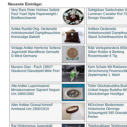
Neueste Einträge:
Very Rare Peter Holmes Selkirk
Sektgläser Sektschalen 
Paul Ysart Style Paperweight /
Luminarc Cavalier Rot 70
Briefbeschwerer
Design Klassiker
Antike Rarität Orig. Oesterwitz
Antikes Oesterwitz
Antriebsmodell Dampfmaschine
Antriebsmodell Dampfma
Kreisssäge Bakelit
Stand Schleifmaschine Ba
Vintage Antike Herrliche Seltene
R&b Vorlegebesteck 800
Jugendstil Wandfliese Gemarkt
Silber Robbe & Berking
G West Germany
Rosenmuster 6 Tlg.
Murano Glas - Fisch 1960?
Kpm Schale Mit Reklame
Glaskunst Glasobjekt Mille Fiori
Versicherung Feuersozitä
Zeptermarke 1. Wahl
Alte Antike Lupenmalerei
Toller Glücksbuddha Bu
Miniaturmalerei Signiert Seguin
Unikat Happy Buddha M
Um 1860/1880
Glücksbringer Holzfigur
Alter Antiker Granat Armreif
MÜnchner Biedermeier
Armband Um 1900/1910
Historische Ohrringe
Schaumgold 585 Granate 
Perlen
Rar Historismus Jugendstil
Telefonablage Telefonreg