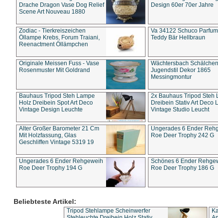
Drache Dragon Vase Dog Relief
Design 60er 70er Jahre
Scene Art Nouveau 1880
Zodiac - Tierkreiszeichen
Va 34122 Schuco Parfum 
Öllampe Krebs, Forum Traiani,
Teddy Bär Hellbraun
Reenactment Öllämpchen
Originale Meissen Fuss - Vase
Wächtersbach Schälche
Rosenmuster Mit Goldrand
Jugendstil Dekor 1865
Messingmontur
Bauhaus Tripod Steh Lampe
2x Bauhaus Tripod Steh
Holz Dreibein Spot Art Deco
Dreibein Stativ Art Deco L
Vintage Design Leuchte
Vintage Studio Leucht
Alter Großer Barometer 21 Cm
Ungerades 6 Ender Reh
Mit Holzfassung, Glas
Roe Deer Trophy 242 G
Geschliffen Vintage 5319 19
Ungerades 6 Ender Rehgeweih
Schönes 6 Ender Rehge
Roe Deer Trophy 194 G
Roe Deer Trophy 186 G
Beliebteste Artikel:
Tripod Stehlampe Scheinwerfer
Ka
Stehleuchte Dreibein Holz Stativ
An