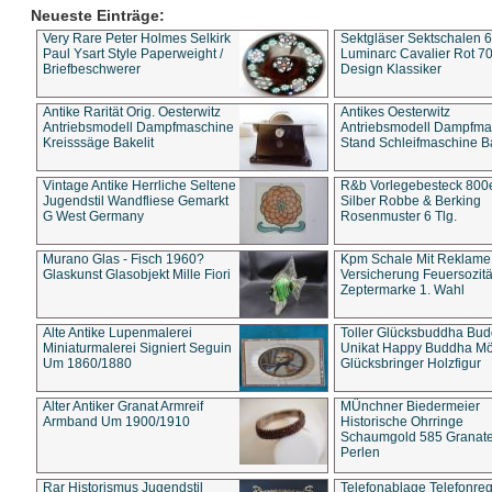
Neueste Einträge:
Very Rare Peter Holmes Selkirk
Sektgläser Sektschalen 
Paul Ysart Style Paperweight /
Luminarc Cavalier Rot 70
Briefbeschwerer
Design Klassiker
Antike Rarität Orig. Oesterwitz
Antikes Oesterwitz
Antriebsmodell Dampfmaschine
Antriebsmodell Dampfma
Kreisssäge Bakelit
Stand Schleifmaschine Ba
Vintage Antike Herrliche Seltene
R&b Vorlegebesteck 800
Jugendstil Wandfliese Gemarkt
Silber Robbe & Berking
G West Germany
Rosenmuster 6 Tlg.
Murano Glas - Fisch 1960?
Kpm Schale Mit Reklame
Glaskunst Glasobjekt Mille Fiori
Versicherung Feuersozitä
Zeptermarke 1. Wahl
Alte Antike Lupenmalerei
Toller Glücksbuddha Bu
Miniaturmalerei Signiert Seguin
Unikat Happy Buddha M
Um 1860/1880
Glücksbringer Holzfigur
Alter Antiker Granat Armreif
MÜnchner Biedermeier
Armband Um 1900/1910
Historische Ohrringe
Schaumgold 585 Granate 
Perlen
Rar Historismus Jugendstil
Telefonablage Telefonreg