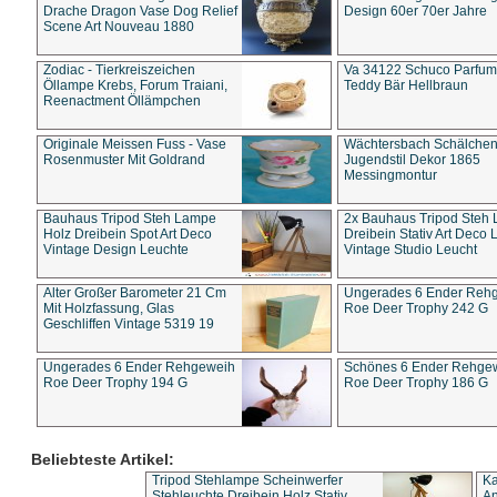
Drache Dragon Vase Dog Relief
Design 60er 70er Jahre
Scene Art Nouveau 1880
Zodiac - Tierkreiszeichen
Va 34122 Schuco Parfum 
Öllampe Krebs, Forum Traiani,
Teddy Bär Hellbraun
Reenactment Öllämpchen
Originale Meissen Fuss - Vase
Wächtersbach Schälche
Rosenmuster Mit Goldrand
Jugendstil Dekor 1865
Messingmontur
Bauhaus Tripod Steh Lampe
2x Bauhaus Tripod Steh
Holz Dreibein Spot Art Deco
Dreibein Stativ Art Deco L
Vintage Design Leuchte
Vintage Studio Leucht
Alter Großer Barometer 21 Cm
Ungerades 6 Ender Reh
Mit Holzfassung, Glas
Roe Deer Trophy 242 G
Geschliffen Vintage 5319 19
Ungerades 6 Ender Rehgeweih
Schönes 6 Ender Rehge
Roe Deer Trophy 194 G
Roe Deer Trophy 186 G
Beliebteste Artikel:
Tripod Stehlampe Scheinwerfer
Ka
Stehleuchte Dreibein Holz Stativ
An