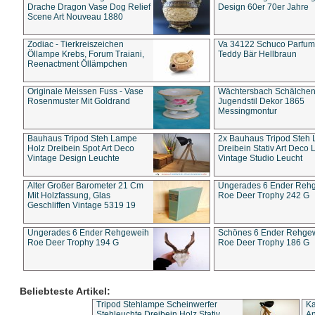
Drache Dragon Vase Dog Relief
Design 60er 70er Jahre
Scene Art Nouveau 1880
Zodiac - Tierkreiszeichen
Va 34122 Schuco Parfum 
Öllampe Krebs, Forum Traiani,
Teddy Bär Hellbraun
Reenactment Öllämpchen
Originale Meissen Fuss - Vase
Wächtersbach Schälche
Rosenmuster Mit Goldrand
Jugendstil Dekor 1865
Messingmontur
Bauhaus Tripod Steh Lampe
2x Bauhaus Tripod Steh
Holz Dreibein Spot Art Deco
Dreibein Stativ Art Deco L
Vintage Design Leuchte
Vintage Studio Leucht
Alter Großer Barometer 21 Cm
Ungerades 6 Ender Reh
Mit Holzfassung, Glas
Roe Deer Trophy 242 G
Geschliffen Vintage 5319 19
Ungerades 6 Ender Rehgeweih
Schönes 6 Ender Rehge
Roe Deer Trophy 194 G
Roe Deer Trophy 186 G
Beliebteste Artikel:
Tripod Stehlampe Scheinwerfer
Ka
Stehleuchte Dreibein Holz Stativ
An