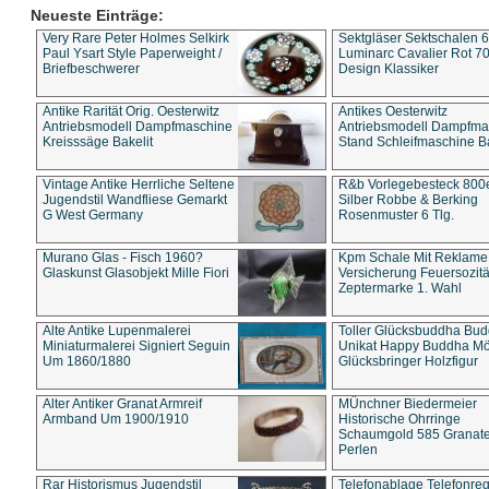
Neueste Einträge:
Very Rare Peter Holmes Selkirk
Sektgläser Sektschalen 
Paul Ysart Style Paperweight /
Luminarc Cavalier Rot 70
Briefbeschwerer
Design Klassiker
Antike Rarität Orig. Oesterwitz
Antikes Oesterwitz
Antriebsmodell Dampfmaschine
Antriebsmodell Dampfma
Kreisssäge Bakelit
Stand Schleifmaschine Ba
Vintage Antike Herrliche Seltene
R&b Vorlegebesteck 800
Jugendstil Wandfliese Gemarkt
Silber Robbe & Berking
G West Germany
Rosenmuster 6 Tlg.
Murano Glas - Fisch 1960?
Kpm Schale Mit Reklame
Glaskunst Glasobjekt Mille Fiori
Versicherung Feuersozitä
Zeptermarke 1. Wahl
Alte Antike Lupenmalerei
Toller Glücksbuddha Bu
Miniaturmalerei Signiert Seguin
Unikat Happy Buddha M
Um 1860/1880
Glücksbringer Holzfigur
Alter Antiker Granat Armreif
MÜnchner Biedermeier
Armband Um 1900/1910
Historische Ohrringe
Schaumgold 585 Granate 
Perlen
Rar Historismus Jugendstil
Telefonablage Telefonreg