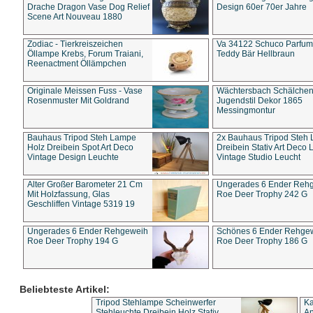
Drache Dragon Vase Dog Relief
Design 60er 70er Jahre
Scene Art Nouveau 1880
Zodiac - Tierkreiszeichen
Va 34122 Schuco Parfum 
Öllampe Krebs, Forum Traiani,
Teddy Bär Hellbraun
Reenactment Öllämpchen
Originale Meissen Fuss - Vase
Wächtersbach Schälche
Rosenmuster Mit Goldrand
Jugendstil Dekor 1865
Messingmontur
Bauhaus Tripod Steh Lampe
2x Bauhaus Tripod Steh
Holz Dreibein Spot Art Deco
Dreibein Stativ Art Deco L
Vintage Design Leuchte
Vintage Studio Leucht
Alter Großer Barometer 21 Cm
Ungerades 6 Ender Reh
Mit Holzfassung, Glas
Roe Deer Trophy 242 G
Geschliffen Vintage 5319 19
Ungerades 6 Ender Rehgeweih
Schönes 6 Ender Rehge
Roe Deer Trophy 194 G
Roe Deer Trophy 186 G
Beliebteste Artikel:
Tripod Stehlampe Scheinwerfer
Ka
Stehleuchte Dreibein Holz Stativ
An