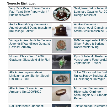
Neueste Einträge:
Very Rare Peter Holmes Selkirk
Sektgläser Sektschalen 
Paul Ysart Style Paperweight /
Luminarc Cavalier Rot 70
Briefbeschwerer
Design Klassiker
Antike Rarität Orig. Oesterwitz
Antikes Oesterwitz
Antriebsmodell Dampfmaschine
Antriebsmodell Dampfma
Kreisssäge Bakelit
Stand Schleifmaschine Ba
Vintage Antike Herrliche Seltene
R&b Vorlegebesteck 800
Jugendstil Wandfliese Gemarkt
Silber Robbe & Berking
G West Germany
Rosenmuster 6 Tlg.
Murano Glas - Fisch 1960?
Kpm Schale Mit Reklame
Glaskunst Glasobjekt Mille Fiori
Versicherung Feuersozitä
Zeptermarke 1. Wahl
Alte Antike Lupenmalerei
Toller Glücksbuddha Bu
Miniaturmalerei Signiert Seguin
Unikat Happy Buddha M
Um 1860/1880
Glücksbringer Holzfigur
Alter Antiker Granat Armreif
MÜnchner Biedermeier
Armband Um 1900/1910
Historische Ohrringe
Schaumgold 585 Granate 
Perlen
Rar Historismus Jugendstil
Telefonablage Telefonreg