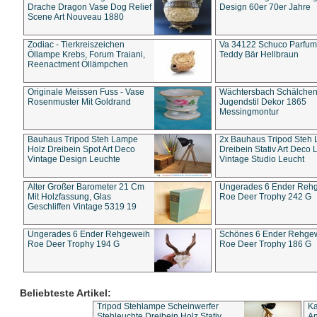
Drache Dragon Vase Dog Relief
Design 60er 70er Jahre
Scene Art Nouveau 1880
Zodiac - Tierkreiszeichen
Va 34122 Schuco Parfum 
Öllampe Krebs, Forum Traiani,
Teddy Bär Hellbraun
Reenactment Öllämpchen
Originale Meissen Fuss - Vase
Wächtersbach Schälche
Rosenmuster Mit Goldrand
Jugendstil Dekor 1865
Messingmontur
Bauhaus Tripod Steh Lampe
2x Bauhaus Tripod Steh
Holz Dreibein Spot Art Deco
Dreibein Stativ Art Deco L
Vintage Design Leuchte
Vintage Studio Leucht
Alter Großer Barometer 21 Cm
Ungerades 6 Ender Reh
Mit Holzfassung, Glas
Roe Deer Trophy 242 G
Geschliffen Vintage 5319 19
Ungerades 6 Ender Rehgeweih
Schönes 6 Ender Rehge
Roe Deer Trophy 194 G
Roe Deer Trophy 186 G
Beliebteste Artikel:
Tripod Stehlampe Scheinwerfer
Ka
Stehleuchte Dreibein Holz Stativ
An