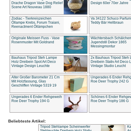
Drache Dragon Vase Dog Relief
Design 60er 70er Jahre
Scene Art Nouveau 1880
Zodiac - Tierkreiszeichen
Va 34122 Schuco Parfum 
Öllampe Krebs, Forum Traiani,
Teddy Bär Hellbraun
Reenactment Öllämpchen
Originale Meissen Fuss - Vase
Wächtersbach Schälche
Rosenmuster Mit Goldrand
Jugendstil Dekor 1865
Messingmontur
Bauhaus Tripod Steh Lampe
2x Bauhaus Tripod Steh
Holz Dreibein Spot Art Deco
Dreibein Stativ Art Deco L
Vintage Design Leuchte
Vintage Studio Leucht
Alter Großer Barometer 21 Cm
Ungerades 6 Ender Reh
Mit Holzfassung, Glas
Roe Deer Trophy 242 G
Geschliffen Vintage 5319 19
Ungerades 6 Ender Rehgeweih
Schönes 6 Ender Rehge
Roe Deer Trophy 194 G
Roe Deer Trophy 186 G
Beliebteste Artikel:
Tripod Stehlampe Scheinwerfer
Ka
Stehleuchte Dreibein Holz Stativ
An