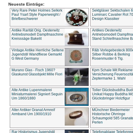
Neueste Einträge:
Very Rare Peter Holmes Selkirk
Sektgläser Sektschalen 
Paul Ysart Style Paperweight /
Luminarc Cavalier Rot 70
Briefbeschwerer
Design Klassiker
Antike Rarität Orig. Oesterwitz
Antikes Oesterwitz
Antriebsmodell Dampfmaschine
Antriebsmodell Dampfma
Kreisssäge Bakelit
Stand Schleifmaschine Ba
Vintage Antike Herrliche Seltene
R&b Vorlegebesteck 800
Jugendstil Wandfliese Gemarkt
Silber Robbe & Berking
G West Germany
Rosenmuster 6 Tlg.
Murano Glas - Fisch 1960?
Kpm Schale Mit Reklame
Glaskunst Glasobjekt Mille Fiori
Versicherung Feuersozitä
Zeptermarke 1. Wahl
Alte Antike Lupenmalerei
Toller Glücksbuddha Bu
Miniaturmalerei Signiert Seguin
Unikat Happy Buddha M
Um 1860/1880
Glücksbringer Holzfigur
Alter Antiker Granat Armreif
MÜnchner Biedermeier
Armband Um 1900/1910
Historische Ohrringe
Schaumgold 585 Granate 
Perlen
Rar Historismus Jugendstil
Telefonablage Telefonreg