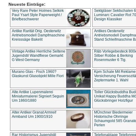
Neueste Einträge:
Very Rare Peter Holmes Selkirk
Sektgläser Sektschalen 
Paul Ysart Style Paperweight /
Luminarc Cavalier Rot 70
Briefbeschwerer
Design Klassiker
Antike Rarität Orig. Oesterwitz
Antikes Oesterwitz
Antriebsmodell Dampfmaschine
Antriebsmodell Dampfma
Kreisssäge Bakelit
Stand Schleifmaschine Ba
Vintage Antike Herrliche Seltene
R&b Vorlegebesteck 800
Jugendstil Wandfliese Gemarkt
Silber Robbe & Berking
G West Germany
Rosenmuster 6 Tlg.
Murano Glas - Fisch 1960?
Kpm Schale Mit Reklame
Glaskunst Glasobjekt Mille Fiori
Versicherung Feuersozitä
Zeptermarke 1. Wahl
Alte Antike Lupenmalerei
Toller Glücksbuddha Bu
Miniaturmalerei Signiert Seguin
Unikat Happy Buddha M
Um 1860/1880
Glücksbringer Holzfigur
Alter Antiker Granat Armreif
MÜnchner Biedermeier
Armband Um 1900/1910
Historische Ohrringe
Schaumgold 585 Granate 
Perlen
Rar Historismus Jugendstil
Telefonablage Telefonreg