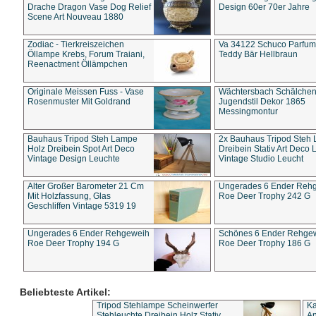
Drache Dragon Vase Dog Relief
Design 60er 70er Jahre
Scene Art Nouveau 1880
Zodiac - Tierkreiszeichen
Va 34122 Schuco Parfum 
Öllampe Krebs, Forum Traiani,
Teddy Bär Hellbraun
Reenactment Öllämpchen
Originale Meissen Fuss - Vase
Wächtersbach Schälche
Rosenmuster Mit Goldrand
Jugendstil Dekor 1865
Messingmontur
Bauhaus Tripod Steh Lampe
2x Bauhaus Tripod Steh
Holz Dreibein Spot Art Deco
Dreibein Stativ Art Deco L
Vintage Design Leuchte
Vintage Studio Leucht
Alter Großer Barometer 21 Cm
Ungerades 6 Ender Reh
Mit Holzfassung, Glas
Roe Deer Trophy 242 G
Geschliffen Vintage 5319 19
Ungerades 6 Ender Rehgeweih
Schönes 6 Ender Rehge
Roe Deer Trophy 194 G
Roe Deer Trophy 186 G
Beliebteste Artikel:
Tripod Stehlampe Scheinwerfer
Ka
Stehleuchte Dreibein Holz Stativ
An