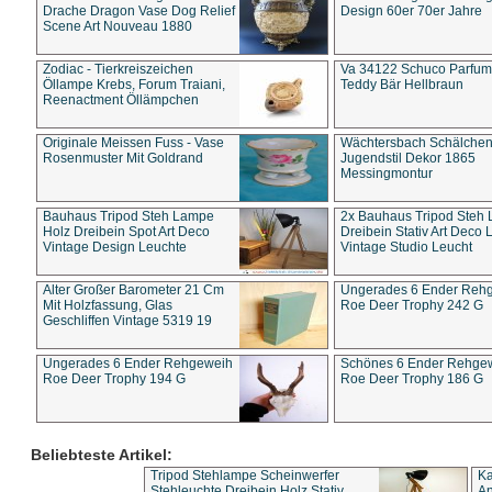
Drache Dragon Vase Dog Relief
Design 60er 70er Jahre
Scene Art Nouveau 1880
Zodiac - Tierkreiszeichen
Va 34122 Schuco Parfum 
Öllampe Krebs, Forum Traiani,
Teddy Bär Hellbraun
Reenactment Öllämpchen
Originale Meissen Fuss - Vase
Wächtersbach Schälche
Rosenmuster Mit Goldrand
Jugendstil Dekor 1865
Messingmontur
Bauhaus Tripod Steh Lampe
2x Bauhaus Tripod Steh
Holz Dreibein Spot Art Deco
Dreibein Stativ Art Deco L
Vintage Design Leuchte
Vintage Studio Leucht
Alter Großer Barometer 21 Cm
Ungerades 6 Ender Reh
Mit Holzfassung, Glas
Roe Deer Trophy 242 G
Geschliffen Vintage 5319 19
Ungerades 6 Ender Rehgeweih
Schönes 6 Ender Rehge
Roe Deer Trophy 194 G
Roe Deer Trophy 186 G
Beliebteste Artikel:
Tripod Stehlampe Scheinwerfer
Ka
Stehleuchte Dreibein Holz Stativ
An