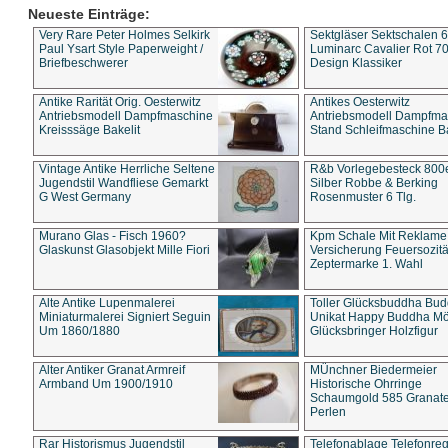
Neueste Einträge:
Very Rare Peter Holmes Selkirk
Sektgläser Sektschalen 
Paul Ysart Style Paperweight /
Luminarc Cavalier Rot 70
Briefbeschwerer
Design Klassiker
Antike Rarität Orig. Oesterwitz
Antikes Oesterwitz
Antriebsmodell Dampfmaschine
Antriebsmodell Dampfma
Kreisssäge Bakelit
Stand Schleifmaschine Ba
Vintage Antike Herrliche Seltene
R&b Vorlegebesteck 800
Jugendstil Wandfliese Gemarkt
Silber Robbe & Berking
G West Germany
Rosenmuster 6 Tlg.
Murano Glas - Fisch 1960?
Kpm Schale Mit Reklame
Glaskunst Glasobjekt Mille Fiori
Versicherung Feuersozitä
Zeptermarke 1. Wahl
Alte Antike Lupenmalerei
Toller Glücksbuddha Bu
Miniaturmalerei Signiert Seguin
Unikat Happy Buddha M
Um 1860/1880
Glücksbringer Holzfigur
Alter Antiker Granat Armreif
MÜnchner Biedermeier
Armband Um 1900/1910
Historische Ohrringe
Schaumgold 585 Granate 
Perlen
Rar Historismus Jugendstil
Telefonablage Telefonreg