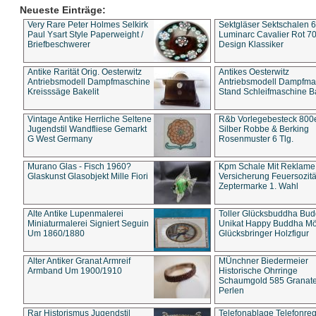
Neueste Einträge:
Very Rare Peter Holmes Selkirk
Sektgläser Sektschalen 
Paul Ysart Style Paperweight /
Luminarc Cavalier Rot 70
Briefbeschwerer
Design Klassiker
Antike Rarität Orig. Oesterwitz
Antikes Oesterwitz
Antriebsmodell Dampfmaschine
Antriebsmodell Dampfma
Kreisssäge Bakelit
Stand Schleifmaschine Ba
Vintage Antike Herrliche Seltene
R&b Vorlegebesteck 800
Jugendstil Wandfliese Gemarkt
Silber Robbe & Berking
G West Germany
Rosenmuster 6 Tlg.
Murano Glas - Fisch 1960?
Kpm Schale Mit Reklame
Glaskunst Glasobjekt Mille Fiori
Versicherung Feuersozitä
Zeptermarke 1. Wahl
Alte Antike Lupenmalerei
Toller Glücksbuddha Bu
Miniaturmalerei Signiert Seguin
Unikat Happy Buddha M
Um 1860/1880
Glücksbringer Holzfigur
Alter Antiker Granat Armreif
MÜnchner Biedermeier
Armband Um 1900/1910
Historische Ohrringe
Schaumgold 585 Granate 
Perlen
Rar Historismus Jugendstil
Telefonablage Telefonreg