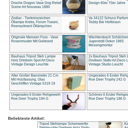
Drache Dragon Vase Dog Relief
Design 60er 70er Jahre
Scene Art Nouveau 1880
Zodiac - Tierkreiszeichen
Va 34122 Schuco Parfum 
Öllampe Krebs, Forum Traiani,
Teddy Bär Hellbraun
Reenactment Öllämpchen
Originale Meissen Fuss - Vase
Wächtersbach Schälche
Rosenmuster Mit Goldrand
Jugendstil Dekor 1865
Messingmontur
Bauhaus Tripod Steh Lampe
2x Bauhaus Tripod Steh
Holz Dreibein Spot Art Deco
Dreibein Stativ Art Deco L
Vintage Design Leuchte
Vintage Studio Leucht
Alter Großer Barometer 21 Cm
Ungerades 6 Ender Reh
Mit Holzfassung, Glas
Roe Deer Trophy 242 G
Geschliffen Vintage 5319 19
Ungerades 6 Ender Rehgeweih
Schönes 6 Ender Rehge
Roe Deer Trophy 194 G
Roe Deer Trophy 186 G
Beliebteste Artikel:
Tripod Stehlampe Scheinwerfer
Ka
Stehleuchte Dreibein Holz Stativ
An