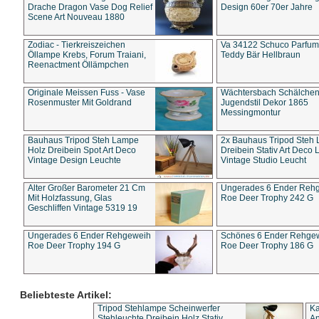
Drache Dragon Vase Dog Relief
Design 60er 70er Jahre
Scene Art Nouveau 1880
Zodiac - Tierkreiszeichen
Va 34122 Schuco Parfum 
Öllampe Krebs, Forum Traiani,
Teddy Bär Hellbraun
Reenactment Öllämpchen
Originale Meissen Fuss - Vase
Wächtersbach Schälche
Rosenmuster Mit Goldrand
Jugendstil Dekor 1865
Messingmontur
Bauhaus Tripod Steh Lampe
2x Bauhaus Tripod Steh
Holz Dreibein Spot Art Deco
Dreibein Stativ Art Deco L
Vintage Design Leuchte
Vintage Studio Leucht
Alter Großer Barometer 21 Cm
Ungerades 6 Ender Reh
Mit Holzfassung, Glas
Roe Deer Trophy 242 G
Geschliffen Vintage 5319 19
Ungerades 6 Ender Rehgeweih
Schönes 6 Ender Rehge
Roe Deer Trophy 194 G
Roe Deer Trophy 186 G
Beliebteste Artikel:
Tripod Stehlampe Scheinwerfer
Ka
Stehleuchte Dreibein Holz Stativ
An