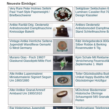
Neueste Einträge:
Very Rare Peter Holmes Selkirk
Sektgläser Sektschalen 
Paul Ysart Style Paperweight /
Luminarc Cavalier Rot 70
Briefbeschwerer
Design Klassiker
Antike Rarität Orig. Oesterwitz
Antikes Oesterwitz
Antriebsmodell Dampfmaschine
Antriebsmodell Dampfma
Kreisssäge Bakelit
Stand Schleifmaschine Ba
Vintage Antike Herrliche Seltene
R&b Vorlegebesteck 800
Jugendstil Wandfliese Gemarkt
Silber Robbe & Berking
G West Germany
Rosenmuster 6 Tlg.
Murano Glas - Fisch 1960?
Kpm Schale Mit Reklame
Glaskunst Glasobjekt Mille Fiori
Versicherung Feuersozitä
Zeptermarke 1. Wahl
Alte Antike Lupenmalerei
Toller Glücksbuddha Bu
Miniaturmalerei Signiert Seguin
Unikat Happy Buddha M
Um 1860/1880
Glücksbringer Holzfigur
Alter Antiker Granat Armreif
MÜnchner Biedermeier
Armband Um 1900/1910
Historische Ohrringe
Schaumgold 585 Granate 
Perlen
Rar Historismus Jugendstil
Telefonablage Telefonreg