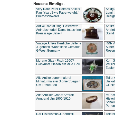
Neueste Einträge:
Very Rare Peter Holmes Selkirk
Sektgl
Paul Ysart Style Paperweight /
Lumina
Briefbeschwerer
Design
Antike Rarität Orig. Oesterwitz
Antike
Antriebsmodell Dampfmaschine
Antri
Kreisssäge Bakelit
Stand 
Vintage Antike Herrliche Seltene
R&b Vo
Jugendstil Wandfliese Gemarkt
Silber
G West Germany
Rosenm
Murano Glas - Fisch 1960?
Kpm S
Glaskunst Glasobjekt Mille Fiori
Versic
Zepter
Alte Antike Lupenmalerei
Toller
Miniaturmalerei Signiert Seguin
Unika
Um 1860/1880
Glücks
Alter Antiker Granat Armreif
MÜnch
Armband Um 1900/1910
Histor
Schaum
Perlen
Rar Historismus Jugendstil
Telefo