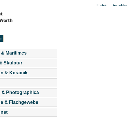
|
Kontakt
Anmelden
 & Maritimes
 & Skulptur
an & Keramik
 & Photographica
he & Flachgewebe
nst