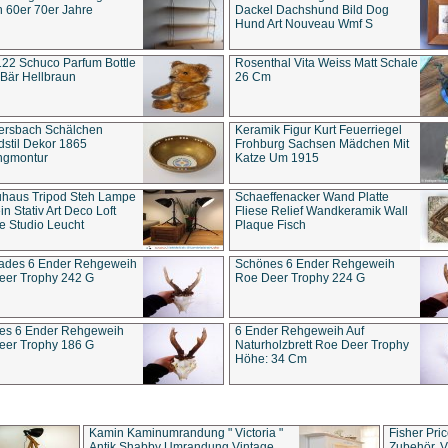
 60er 70er Jahre
Dackel Dachshund Bild Dog
Hund Art Nouveau Wmf S
22 Schuco Parfum Bottle
Rosenthal Vita Weiss Matt Schale
Bär Hellbraun
26 Cm
ersbach Schälchen
Keramik Figur Kurt Feuerriegel
stil Dekor 1865
Frohburg Sachsen Mädchen Mit
ngmontur
Katze Um 1915
uhaus Tripod Steh Lampe
Schaeffenacker Wand Platte
in Stativ Art Deco Loft
Fliese Relief Wandkeramik Wall
e Studio Leucht
Plaque Fisch
ades 6 Ender Rehgeweih
Schönes 6 Ender Rehgeweih
eer Trophy 242 G
Roe Deer Trophy 224 G
es 6 Ender Rehgeweih
6 Ender Rehgeweih Auf
eer Trophy 186 G
Naturholzbrett Roe Deer Trophy
Höhe: 34 Cm
Kamin Kaminumrandung " Victoria "
Fisher Pri
Antik Shabby Umrandung Vintage
Zubehör, V