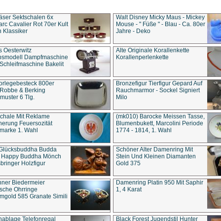
äser Sektschalen 6x
Walt Disney Micky Maus - Mickey
rc Cavalier Rot 70er Kult
Mouse - " Füße " - Blau - Ca. 80er
 Klassiker
Jahre - Deko
s Oesterwitz
Alte Originale Korallenkette
ebsmodell Dampfmaschine
Korallenperlenkette
Schleifmaschine Bakelit
rlegebesteck 800er
Bronzefigur Tierfigur Gepard Auf
 Robbe & Berking
Rauchmarmor - Sockel Signiert
uster 6 Tlg.
Milo
chale Mit Reklame
(mk010) Barocke Meissen Tasse,
herung Feuersozität
Blumenbukett, Marcolini Periode
marke 1. Wahl
1774 - 1814, 1. Wahl
 Glücksbuddha Budda
Schöner Alter Damenring Mit
t Happy Buddha Mönch
Stein Und Kleinen Diamanten
bringer Holzfigur
Gold 375
ner Biedermeier
Damenring Platin 950 Mit Saphir
ische Ohrringe
1, 4 Karat
gold 585 Granate Simili
nablage Telefonregal
Black Forest Jugendstil Hunter