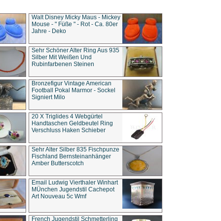
Walt Disney Micky Maus - Mickey
Mouse - " Füße " - Rot - Ca. 80er
Jahre - Deko
Sehr Schöner Alter Ring Aus 935
Silber Mit Weißen Und
Rubinfarbenen Steinen
Bronzefigur Vintage American
Football Pokal Marmor - Sockel
Signiert Milo
20 X Triglides 4 Webgürtel
Handtaschen Geldbeutel Ring
Verschluss Haken Schieber
Sehr Alter Silber 835 Fischpunze
Fischland Bernsteinanhänger
Amber Butterscotch
Email Ludwig Vierthaler Winhart
MÜnchen Jugendstil Cachepot
Art Nouveau 5c Wmf
French Jugendstil Schmetterling