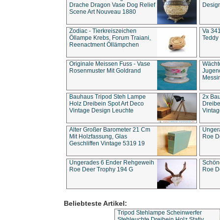
Drache Dragon Vase Dog Relief
Design
Scene Art Nouveau 1880
Zodiac - Tierkreiszeichen
Va 341
Öllampe Krebs, Forum Traiani,
Teddy 
Reenactment Öllämpchen
Originale Meissen Fuss - Vase
Wächt
Rosenmuster Mit Goldrand
Jugend
Messi
Bauhaus Tripod Steh Lampe
2x Ba
Holz Dreibein Spot Art Deco
Dreibe
Vintage Design Leuchte
Vintag
Alter Großer Barometer 21 Cm
Unger
Mit Holzfassung, Glas
Roe D
Geschliffen Vintage 5319 19
Ungerades 6 Ender Rehgeweih
Schön
Roe Deer Trophy 194 G
Roe D
Beliebteste Artikel:
Tripod Stehlampe Scheinwerfer
Stehleuchte Dreibein Holz Stativ