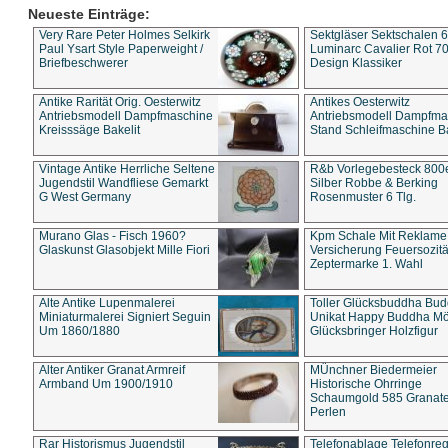
Neueste Einträge:
Very Rare Peter Holmes Selkirk
Sektgläser Sektschalen 
Paul Ysart Style Paperweight /
Luminarc Cavalier Rot 70
Briefbeschwerer
Design Klassiker
Antike Rarität Orig. Oesterwitz
Antikes Oesterwitz
Antriebsmodell Dampfmaschine
Antriebsmodell Dampfma
Kreisssäge Bakelit
Stand Schleifmaschine Ba
Vintage Antike Herrliche Seltene
R&b Vorlegebesteck 800
Jugendstil Wandfliese Gemarkt
Silber Robbe & Berking
G West Germany
Rosenmuster 6 Tlg.
Murano Glas - Fisch 1960?
Kpm Schale Mit Reklame
Glaskunst Glasobjekt Mille Fiori
Versicherung Feuersozitä
Zeptermarke 1. Wahl
Alte Antike Lupenmalerei
Toller Glücksbuddha Bu
Miniaturmalerei Signiert Seguin
Unikat Happy Buddha M
Um 1860/1880
Glücksbringer Holzfigur
Alter Antiker Granat Armreif
MÜnchner Biedermeier
Armband Um 1900/1910
Historische Ohrringe
Schaumgold 585 Granate 
Perlen
Rar Historismus Jugendstil
Telefonablage Telefonreg