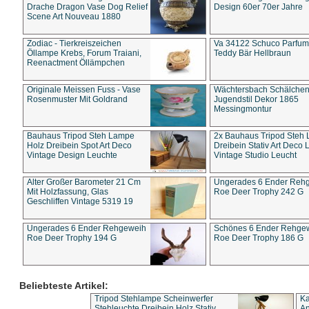
Drache Dragon Vase Dog Relief
Design 60er 70er Jahre
Scene Art Nouveau 1880
Zodiac - Tierkreiszeichen
Va 34122 Schuco Parfum 
Öllampe Krebs, Forum Traiani,
Teddy Bär Hellbraun
Reenactment Öllämpchen
Originale Meissen Fuss - Vase
Wächtersbach Schälche
Rosenmuster Mit Goldrand
Jugendstil Dekor 1865
Messingmontur
Bauhaus Tripod Steh Lampe
2x Bauhaus Tripod Steh
Holz Dreibein Spot Art Deco
Dreibein Stativ Art Deco L
Vintage Design Leuchte
Vintage Studio Leucht
Alter Großer Barometer 21 Cm
Ungerades 6 Ender Reh
Mit Holzfassung, Glas
Roe Deer Trophy 242 G
Geschliffen Vintage 5319 19
Ungerades 6 Ender Rehgeweih
Schönes 6 Ender Rehge
Roe Deer Trophy 194 G
Roe Deer Trophy 186 G
Beliebteste Artikel:
Tripod Stehlampe Scheinwerfer
Ka
Stehleuchte Dreibein Holz Stativ
An