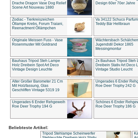
Drache Dragon Vase Dog Relief
Design 60er 70er Jahre
Scene Art Nouveau 1880
Zodiac - Tierkreiszeichen
Va 34122 Schuco Parfum 
Öllampe Krebs, Forum Traiani,
Teddy Bär Hellbraun
Reenactment Öllämpchen
Originale Meissen Fuss - Vase
Wächtersbach Schälche
Rosenmuster Mit Goldrand
Jugendstil Dekor 1865
Messingmontur
Bauhaus Tripod Steh Lampe
2x Bauhaus Tripod Steh
Holz Dreibein Spot Art Deco
Dreibein Stativ Art Deco L
Vintage Design Leuchte
Vintage Studio Leucht
Alter Großer Barometer 21 Cm
Ungerades 6 Ender Reh
Mit Holzfassung, Glas
Roe Deer Trophy 242 G
Geschliffen Vintage 5319 19
Ungerades 6 Ender Rehgeweih
Schönes 6 Ender Rehge
Roe Deer Trophy 194 G
Roe Deer Trophy 186 G
Beliebteste Artikel:
Tripod Stehlampe Scheinwerfer
Ka
Stehleuchte Dreibein Holz Stativ
An