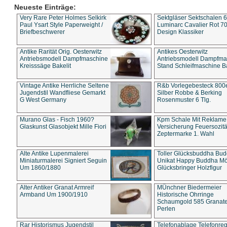
Neueste Einträge:
Very Rare Peter Holmes Selkirk
Sektgläser Sektschalen 
Paul Ysart Style Paperweight /
Luminarc Cavalier Rot 70
Briefbeschwerer
Design Klassiker
Antike Rarität Orig. Oesterwitz
Antikes Oesterwitz
Antriebsmodell Dampfmaschine
Antriebsmodell Dampfma
Kreisssäge Bakelit
Stand Schleifmaschine Ba
Vintage Antike Herrliche Seltene
R&b Vorlegebesteck 800
Jugendstil Wandfliese Gemarkt
Silber Robbe & Berking
G West Germany
Rosenmuster 6 Tlg.
Murano Glas - Fisch 1960?
Kpm Schale Mit Reklame
Glaskunst Glasobjekt Mille Fiori
Versicherung Feuersozitä
Zeptermarke 1. Wahl
Alte Antike Lupenmalerei
Toller Glücksbuddha Bu
Miniaturmalerei Signiert Seguin
Unikat Happy Buddha M
Um 1860/1880
Glücksbringer Holzfigur
Alter Antiker Granat Armreif
MÜnchner Biedermeier
Armband Um 1900/1910
Historische Ohrringe
Schaumgold 585 Granate 
Perlen
Rar Historismus Jugendstil
Telefonablage Telefonreg