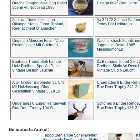
Drache Dragon Vase Dog Relief
Design 60er 70er Jahre
Scene Art Nouveau 1880
Zodiac - Tierkreiszeichen
Va 34122 Schuco Parfum 
Öllampe Krebs, Forum Traiani,
Teddy Bär Hellbraun
Reenactment Öllämpchen
Originale Meissen Fuss - Vase
Wächtersbach Schälche
Rosenmuster Mit Goldrand
Jugendstil Dekor 1865
Messingmontur
Bauhaus Tripod Steh Lampe
2x Bauhaus Tripod Steh
Holz Dreibein Spot Art Deco
Dreibein Stativ Art Deco L
Vintage Design Leuchte
Vintage Studio Leucht
Alter Großer Barometer 21 Cm
Ungerades 6 Ender Reh
Mit Holzfassung, Glas
Roe Deer Trophy 242 G
Geschliffen Vintage 5319 19
Ungerades 6 Ender Rehgeweih
Schönes 6 Ender Rehge
Roe Deer Trophy 194 G
Roe Deer Trophy 186 G
Beliebteste Artikel:
Tripod Stehlampe Scheinwerfer
Ka
Stehleuchte Dreibein Holz Stativ
An