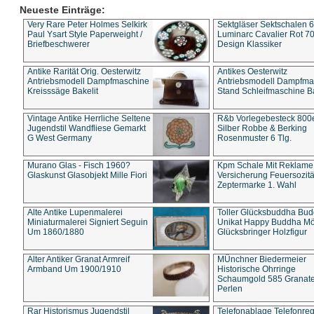
Neueste Einträge:
Very Rare Peter Holmes Selkirk
Sektgläser Sektschalen 
Paul Ysart Style Paperweight /
Luminarc Cavalier Rot 70
Briefbeschwerer
Design Klassiker
Antike Rarität Orig. Oesterwitz
Antikes Oesterwitz
Antriebsmodell Dampfmaschine
Antriebsmodell Dampfma
Kreisssäge Bakelit
Stand Schleifmaschine Ba
Vintage Antike Herrliche Seltene
R&b Vorlegebesteck 800
Jugendstil Wandfliese Gemarkt
Silber Robbe & Berking
G West Germany
Rosenmuster 6 Tlg.
Murano Glas - Fisch 1960?
Kpm Schale Mit Reklame
Glaskunst Glasobjekt Mille Fiori
Versicherung Feuersozitä
Zeptermarke 1. Wahl
Alte Antike Lupenmalerei
Toller Glücksbuddha Bu
Miniaturmalerei Signiert Seguin
Unikat Happy Buddha M
Um 1860/1880
Glücksbringer Holzfigur
Alter Antiker Granat Armreif
MÜnchner Biedermeier
Armband Um 1900/1910
Historische Ohrringe
Schaumgold 585 Granate 
Perlen
Rar Historismus Jugendstil
Telefonablage Telefonreg