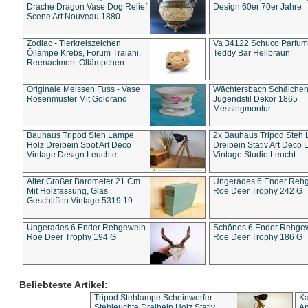
Drache Dragon Vase Dog Relief
Design 60er 70er Jahre
Scene Art Nouveau 1880
Zodiac - Tierkreiszeichen
Va 34122 Schuco Parfum 
Öllampe Krebs, Forum Traiani,
Teddy Bär Hellbraun
Reenactment Öllämpchen
Originale Meissen Fuss - Vase
Wächtersbach Schälche
Rosenmuster Mit Goldrand
Jugendstil Dekor 1865
Messingmontur
Bauhaus Tripod Steh Lampe
2x Bauhaus Tripod Steh
Holz Dreibein Spot Art Deco
Dreibein Stativ Art Deco L
Vintage Design Leuchte
Vintage Studio Leucht
Alter Großer Barometer 21 Cm
Ungerades 6 Ender Reh
Mit Holzfassung, Glas
Roe Deer Trophy 242 G
Geschliffen Vintage 5319 19
Ungerades 6 Ender Rehgeweih
Schönes 6 Ender Rehge
Roe Deer Trophy 194 G
Roe Deer Trophy 186 G
Beliebteste Artikel:
Tripod Stehlampe Scheinwerfer
Ka
Stehleuchte Dreibein Holz Stativ
An