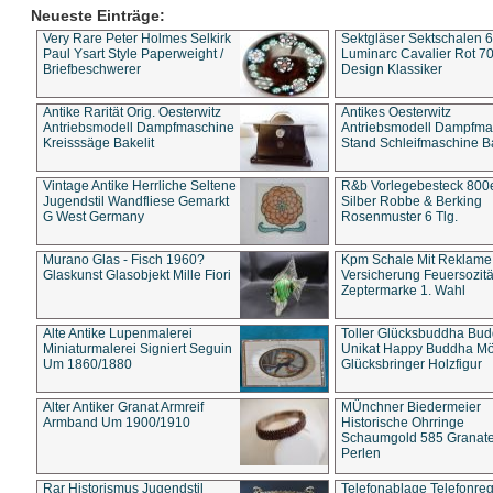
Neueste Einträge:
Very Rare Peter Holmes Selkirk
Sektgläser Sektschalen 
Paul Ysart Style Paperweight /
Luminarc Cavalier Rot 70
Briefbeschwerer
Design Klassiker
Antike Rarität Orig. Oesterwitz
Antikes Oesterwitz
Antriebsmodell Dampfmaschine
Antriebsmodell Dampfma
Kreisssäge Bakelit
Stand Schleifmaschine Ba
Vintage Antike Herrliche Seltene
R&b Vorlegebesteck 800
Jugendstil Wandfliese Gemarkt
Silber Robbe & Berking
G West Germany
Rosenmuster 6 Tlg.
Murano Glas - Fisch 1960?
Kpm Schale Mit Reklame
Glaskunst Glasobjekt Mille Fiori
Versicherung Feuersozitä
Zeptermarke 1. Wahl
Alte Antike Lupenmalerei
Toller Glücksbuddha Bu
Miniaturmalerei Signiert Seguin
Unikat Happy Buddha M
Um 1860/1880
Glücksbringer Holzfigur
Alter Antiker Granat Armreif
MÜnchner Biedermeier
Armband Um 1900/1910
Historische Ohrringe
Schaumgold 585 Granate 
Perlen
Rar Historismus Jugendstil
Telefonablage Telefonreg