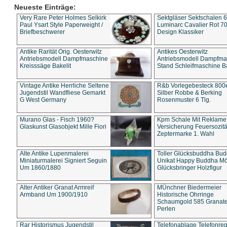
Neueste Einträge:
Very Rare Peter Holmes Selkirk
Sektgläser Sektschalen 
Paul Ysart Style Paperweight /
Luminarc Cavalier Rot 70
Briefbeschwerer
Design Klassiker
Antike Rarität Orig. Oesterwitz
Antikes Oesterwitz
Antriebsmodell Dampfmaschine
Antriebsmodell Dampfma
Kreisssäge Bakelit
Stand Schleifmaschine Ba
Vintage Antike Herrliche Seltene
R&b Vorlegebesteck 800
Jugendstil Wandfliese Gemarkt
Silber Robbe & Berking
G West Germany
Rosenmuster 6 Tlg.
Murano Glas - Fisch 1960?
Kpm Schale Mit Reklame
Glaskunst Glasobjekt Mille Fiori
Versicherung Feuersozitä
Zeptermarke 1. Wahl
Alte Antike Lupenmalerei
Toller Glücksbuddha Bu
Miniaturmalerei Signiert Seguin
Unikat Happy Buddha M
Um 1860/1880
Glücksbringer Holzfigur
Alter Antiker Granat Armreif
MÜnchner Biedermeier
Armband Um 1900/1910
Historische Ohrringe
Schaumgold 585 Granate 
Perlen
Rar Historismus Jugendstil
Telefonablage Telefonreg