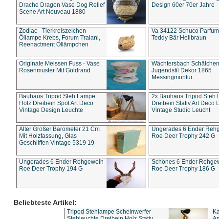
Drache Dragon Vase Dog Relief
Design 60er 70er Jahre
Scene Art Nouveau 1880
Zodiac - Tierkreiszeichen
Va 34122 Schuco Parfum 
Öllampe Krebs, Forum Traiani,
Teddy Bär Hellbraun
Reenactment Öllämpchen
Originale Meissen Fuss - Vase
Wächtersbach Schälche
Rosenmuster Mit Goldrand
Jugendstil Dekor 1865
Messingmontur
Bauhaus Tripod Steh Lampe
2x Bauhaus Tripod Steh
Holz Dreibein Spot Art Deco
Dreibein Stativ Art Deco L
Vintage Design Leuchte
Vintage Studio Leucht
Alter Großer Barometer 21 Cm
Ungerades 6 Ender Reh
Mit Holzfassung, Glas
Roe Deer Trophy 242 G
Geschliffen Vintage 5319 19
Ungerades 6 Ender Rehgeweih
Schönes 6 Ender Rehge
Roe Deer Trophy 194 G
Roe Deer Trophy 186 G
Beliebteste Artikel:
Tripod Stehlampe Scheinwerfer
Ka
Stehleuchte Dreibein Holz Stativ
An