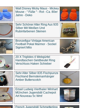
Walt Disney Micky Maus - Mickey
Mouse - " Füße " - Rot - Ca. 80er
Jahre - Deko
Sehr Schöner Alter Ring Aus 935
Silber Mit Weißen Und
Rubinfarbenen Steinen
Bronzefigur Vintage American
Football Pokal Marmor - Sockel
Signiert Milo
20 X Triglides 4 Webgürtel
Handtaschen Geldbeutel Ring
Verschluss Haken Schieber
Sehr Alter Silber 835 Fischpunze
Fischland Bernsteinanhänger
Amber Butterscotch
Email Ludwig Vierthaler Winhart
MÜnchen Jugendstil Cachepot
Art Nouveau 5c Wmf
French Jugendstil Schmetterling