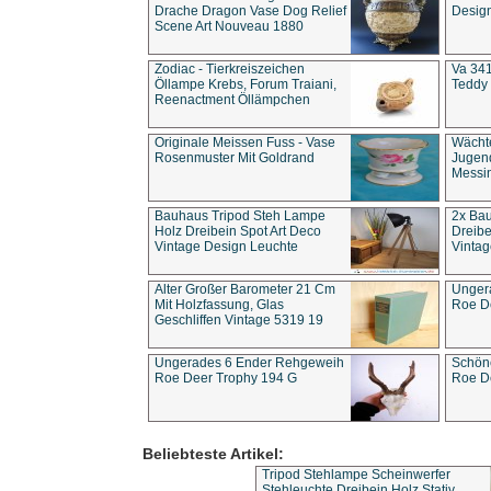
Drache Dragon Vase Dog Relief
Design
Scene Art Nouveau 1880
Zodiac - Tierkreiszeichen
Va 341
Öllampe Krebs, Forum Traiani,
Teddy 
Reenactment Öllämpchen
Originale Meissen Fuss - Vase
Wächt
Rosenmuster Mit Goldrand
Jugend
Messi
Bauhaus Tripod Steh Lampe
2x Ba
Holz Dreibein Spot Art Deco
Dreibe
Vintage Design Leuchte
Vintag
Alter Großer Barometer 21 Cm
Unger
Mit Holzfassung, Glas
Roe D
Geschliffen Vintage 5319 19
Ungerades 6 Ender Rehgeweih
Schön
Roe Deer Trophy 194 G
Roe D
Beliebteste Artikel:
Tripod Stehlampe Scheinwerfer
Stehleuchte Dreibein Holz Stativ