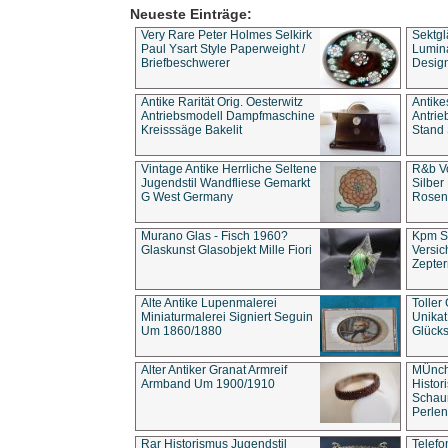
Neueste Einträge:
Very Rare Peter Holmes Selkirk
Sektgl
Paul Ysart Style Paperweight /
Lumina
Briefbeschwerer
Design
Antike Rarität Orig. Oesterwitz
Antike
Antriebsmodell Dampfmaschine
Antri
Kreisssäge Bakelit
Stand 
Vintage Antike Herrliche Seltene
R&b Vo
Jugendstil Wandfliese Gemarkt
Silber
G West Germany
Rosenm
Murano Glas - Fisch 1960?
Kpm S
Glaskunst Glasobjekt Mille Fiori
Versic
Zepter
Alte Antike Lupenmalerei
Toller
Miniaturmalerei Signiert Seguin
Unika
Um 1860/1880
Glücks
Alter Antiker Granat Armreif
MÜnch
Armband Um 1900/1910
Histor
Schaum
Perlen
Rar Historismus Jugendstil
Telefo