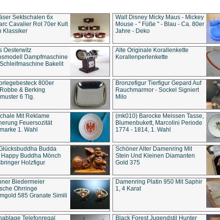
äser Sektschalen 6x
Walt Disney Micky Maus - Mickey
rc Cavalier Rot 70er Kult
Mouse - " Füße " - Blau - Ca. 80er
 Klassiker
Jahre - Deko
s Oesterwitz
Alte Originale Korallenkette
ebsmodell Dampfmaschine
Korallenperlenkette
Schleifmaschine Bakelit
rlegebesteck 800er
Bronzefigur Tierfigur Gepard Auf
 Robbe & Berking
Rauchmarmor - Sockel Signiert
uster 6 Tlg.
Milo
chale Mit Reklame
(mk010) Barocke Meissen Tasse,
herung Feuersozität
Blumenbukett, Marcolini Periode
marke 1. Wahl
1774 - 1814, 1. Wahl
 Glücksbuddha Budda
Schöner Alter Damenring Mit
t Happy Buddha Mönch
Stein Und Kleinen Diamanten
bringer Holzfigur
Gold 375
ner Biedermeier
Damenring Platin 950 Mit Saphir
ische Ohrringe
1, 4 Karat
gold 585 Granate Simili
nablage Telefonregal
Black Forest Jugendstil Hunter