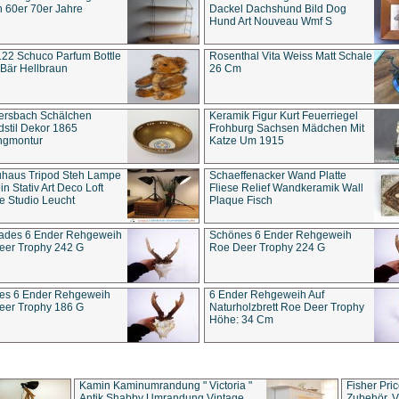
 60er 70er Jahre
Dackel Dachshund Bild Dog
Hund Art Nouveau Wmf S
22 Schuco Parfum Bottle
Rosenthal Vita Weiss Matt Schale
Bär Hellbraun
26 Cm
ersbach Schälchen
Keramik Figur Kurt Feuerriegel
stil Dekor 1865
Frohburg Sachsen Mädchen Mit
ngmontur
Katze Um 1915
uhaus Tripod Steh Lampe
Schaeffenacker Wand Platte
in Stativ Art Deco Loft
Fliese Relief Wandkeramik Wall
e Studio Leucht
Plaque Fisch
ades 6 Ender Rehgeweih
Schönes 6 Ender Rehgeweih
eer Trophy 242 G
Roe Deer Trophy 224 G
es 6 Ender Rehgeweih
6 Ender Rehgeweih Auf
eer Trophy 186 G
Naturholzbrett Roe Deer Trophy
Höhe: 34 Cm
Kamin Kaminumrandung " Victoria "
Fisher Pri
Antik Shabby Umrandung Vintage
Zubehör, V