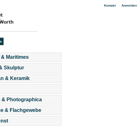
|
Kontakt
Anmelden
 & Maritimes
 & Skulptur
an & Keramik
 & Photographica
he & Flachgewebe
nst