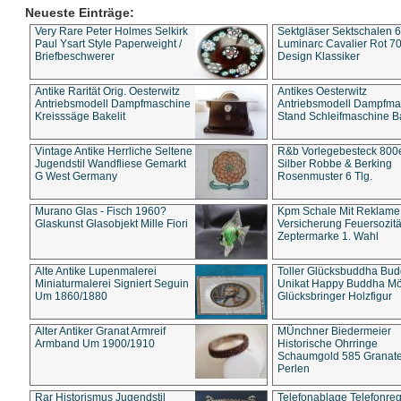
Neueste Einträge:
Very Rare Peter Holmes Selkirk
Sektgläser Sektschalen 
Paul Ysart Style Paperweight /
Luminarc Cavalier Rot 70
Briefbeschwerer
Design Klassiker
Antike Rarität Orig. Oesterwitz
Antikes Oesterwitz
Antriebsmodell Dampfmaschine
Antriebsmodell Dampfma
Kreisssäge Bakelit
Stand Schleifmaschine Ba
Vintage Antike Herrliche Seltene
R&b Vorlegebesteck 800
Jugendstil Wandfliese Gemarkt
Silber Robbe & Berking
G West Germany
Rosenmuster 6 Tlg.
Murano Glas - Fisch 1960?
Kpm Schale Mit Reklame
Glaskunst Glasobjekt Mille Fiori
Versicherung Feuersozitä
Zeptermarke 1. Wahl
Alte Antike Lupenmalerei
Toller Glücksbuddha Bu
Miniaturmalerei Signiert Seguin
Unikat Happy Buddha M
Um 1860/1880
Glücksbringer Holzfigur
Alter Antiker Granat Armreif
MÜnchner Biedermeier
Armband Um 1900/1910
Historische Ohrringe
Schaumgold 585 Granate 
Perlen
Rar Historismus Jugendstil
Telefonablage Telefonreg