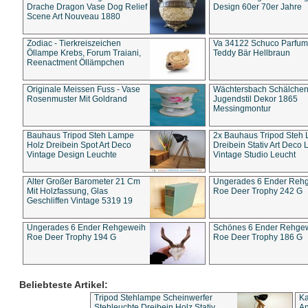
Drache Dragon Vase Dog Relief
Design 60er 70er Jahre
Scene Art Nouveau 1880
Zodiac - Tierkreiszeichen
Va 34122 Schuco Parfum 
Öllampe Krebs, Forum Traiani,
Teddy Bär Hellbraun
Reenactment Öllämpchen
Originale Meissen Fuss - Vase
Wächtersbach Schälche
Rosenmuster Mit Goldrand
Jugendstil Dekor 1865
Messingmontur
Bauhaus Tripod Steh Lampe
2x Bauhaus Tripod Steh
Holz Dreibein Spot Art Deco
Dreibein Stativ Art Deco L
Vintage Design Leuchte
Vintage Studio Leucht
Alter Großer Barometer 21 Cm
Ungerades 6 Ender Reh
Mit Holzfassung, Glas
Roe Deer Trophy 242 G
Geschliffen Vintage 5319 19
Ungerades 6 Ender Rehgeweih
Schönes 6 Ender Rehge
Roe Deer Trophy 194 G
Roe Deer Trophy 186 G
Beliebteste Artikel:
Tripod Stehlampe Scheinwerfer
Ka
Stehleuchte Dreibein Holz Stativ
An