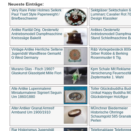
Neueste Einträge:
Very Rare Peter Holmes Selkirk
Sektgläser Sektschalen 
Paul Ysart Style Paperweight /
Luminarc Cavalier Rot 70
Briefbeschwerer
Design Klassiker
Antike Rarität Orig. Oesterwitz
Antikes Oesterwitz
Antriebsmodell Dampfmaschine
Antriebsmodell Dampfma
Kreisssäge Bakelit
Stand Schleifmaschine Ba
Vintage Antike Herrliche Seltene
R&b Vorlegebesteck 800
Jugendstil Wandfliese Gemarkt
Silber Robbe & Berking
G West Germany
Rosenmuster 6 Tlg.
Murano Glas - Fisch 1960?
Kpm Schale Mit Reklame
Glaskunst Glasobjekt Mille Fiori
Versicherung Feuersozitä
Zeptermarke 1. Wahl
Alte Antike Lupenmalerei
Toller Glücksbuddha Bu
Miniaturmalerei Signiert Seguin
Unikat Happy Buddha M
Um 1860/1880
Glücksbringer Holzfigur
Alter Antiker Granat Armreif
MÜnchner Biedermeier
Armband Um 1900/1910
Historische Ohrringe
Schaumgold 585 Granate 
Perlen
Rar Historismus Jugendstil
Telefonablage Telefonreg