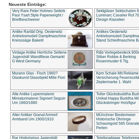
Neueste Einträge:
Very Rare Peter Holmes Selkirk
Sektgläser Sektschalen 
Paul Ysart Style Paperweight /
Luminarc Cavalier Rot 70
Briefbeschwerer
Design Klassiker
Antike Rarität Orig. Oesterwitz
Antikes Oesterwitz
Antriebsmodell Dampfmaschine
Antriebsmodell Dampfma
Kreisssäge Bakelit
Stand Schleifmaschine Ba
Vintage Antike Herrliche Seltene
R&b Vorlegebesteck 800
Jugendstil Wandfliese Gemarkt
Silber Robbe & Berking
G West Germany
Rosenmuster 6 Tlg.
Murano Glas - Fisch 1960?
Kpm Schale Mit Reklame
Glaskunst Glasobjekt Mille Fiori
Versicherung Feuersozitä
Zeptermarke 1. Wahl
Alte Antike Lupenmalerei
Toller Glücksbuddha Bu
Miniaturmalerei Signiert Seguin
Unikat Happy Buddha M
Um 1860/1880
Glücksbringer Holzfigur
Alter Antiker Granat Armreif
MÜnchner Biedermeier
Armband Um 1900/1910
Historische Ohrringe
Schaumgold 585 Granate 
Perlen
Rar Historismus Jugendstil
Telefonablage Telefonreg