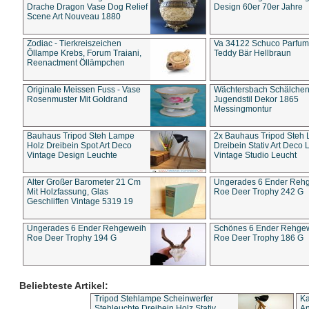
Drache Dragon Vase Dog Relief
Design 60er 70er Jahre
Scene Art Nouveau 1880
Zodiac - Tierkreiszeichen
Va 34122 Schuco Parfum 
Öllampe Krebs, Forum Traiani,
Teddy Bär Hellbraun
Reenactment Öllämpchen
Originale Meissen Fuss - Vase
Wächtersbach Schälche
Rosenmuster Mit Goldrand
Jugendstil Dekor 1865
Messingmontur
Bauhaus Tripod Steh Lampe
2x Bauhaus Tripod Steh
Holz Dreibein Spot Art Deco
Dreibein Stativ Art Deco L
Vintage Design Leuchte
Vintage Studio Leucht
Alter Großer Barometer 21 Cm
Ungerades 6 Ender Reh
Mit Holzfassung, Glas
Roe Deer Trophy 242 G
Geschliffen Vintage 5319 19
Ungerades 6 Ender Rehgeweih
Schönes 6 Ender Rehge
Roe Deer Trophy 194 G
Roe Deer Trophy 186 G
Beliebteste Artikel:
Tripod Stehlampe Scheinwerfer
Ka
Stehleuchte Dreibein Holz Stativ
An