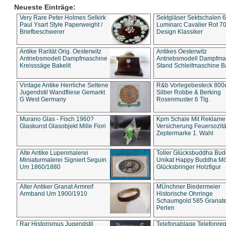
Neueste Einträge:
Very Rare Peter Holmes Selkirk
Sektgläser Sektschalen 
Paul Ysart Style Paperweight /
Luminarc Cavalier Rot 70
Briefbeschwerer
Design Klassiker
Antike Rarität Orig. Oesterwitz
Antikes Oesterwitz
Antriebsmodell Dampfmaschine
Antriebsmodell Dampfma
Kreisssäge Bakelit
Stand Schleifmaschine Ba
Vintage Antike Herrliche Seltene
R&b Vorlegebesteck 800
Jugendstil Wandfliese Gemarkt
Silber Robbe & Berking
G West Germany
Rosenmuster 6 Tlg.
Murano Glas - Fisch 1960?
Kpm Schale Mit Reklame
Glaskunst Glasobjekt Mille Fiori
Versicherung Feuersozitä
Zeptermarke 1. Wahl
Alte Antike Lupenmalerei
Toller Glücksbuddha Bu
Miniaturmalerei Signiert Seguin
Unikat Happy Buddha M
Um 1860/1880
Glücksbringer Holzfigur
Alter Antiker Granat Armreif
MÜnchner Biedermeier
Armband Um 1900/1910
Historische Ohrringe
Schaumgold 585 Granate 
Perlen
Rar Historismus Jugendstil
Telefonablage Telefonreg