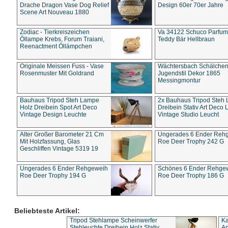
Drache Dragon Vase Dog Relief
Design 60er 70er Jahre
Scene Art Nouveau 1880
Zodiac - Tierkreiszeichen
Va 34122 Schuco Parfum 
Öllampe Krebs, Forum Traiani,
Teddy Bär Hellbraun
Reenactment Öllämpchen
Originale Meissen Fuss - Vase
Wächtersbach Schälche
Rosenmuster Mit Goldrand
Jugendstil Dekor 1865
Messingmontur
Bauhaus Tripod Steh Lampe
2x Bauhaus Tripod Steh
Holz Dreibein Spot Art Deco
Dreibein Stativ Art Deco L
Vintage Design Leuchte
Vintage Studio Leucht
Alter Großer Barometer 21 Cm
Ungerades 6 Ender Reh
Mit Holzfassung, Glas
Roe Deer Trophy 242 G
Geschliffen Vintage 5319 19
Ungerades 6 Ender Rehgeweih
Schönes 6 Ender Rehge
Roe Deer Trophy 194 G
Roe Deer Trophy 186 G
Beliebteste Artikel:
Tripod Stehlampe Scheinwerfer
Ka
Stehleuchte Dreibein Holz Stativ
An