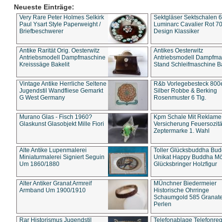
Neueste Einträge:
Very Rare Peter Holmes Selkirk
Sektgläser Sektschalen 
Paul Ysart Style Paperweight /
Luminarc Cavalier Rot 70
Briefbeschwerer
Design Klassiker
Antike Rarität Orig. Oesterwitz
Antikes Oesterwitz
Antriebsmodell Dampfmaschine
Antriebsmodell Dampfma
Kreisssäge Bakelit
Stand Schleifmaschine Ba
Vintage Antike Herrliche Seltene
R&b Vorlegebesteck 800
Jugendstil Wandfliese Gemarkt
Silber Robbe & Berking
G West Germany
Rosenmuster 6 Tlg.
Murano Glas - Fisch 1960?
Kpm Schale Mit Reklame
Glaskunst Glasobjekt Mille Fiori
Versicherung Feuersozitä
Zeptermarke 1. Wahl
Alte Antike Lupenmalerei
Toller Glücksbuddha Bu
Miniaturmalerei Signiert Seguin
Unikat Happy Buddha M
Um 1860/1880
Glücksbringer Holzfigur
Alter Antiker Granat Armreif
MÜnchner Biedermeier
Armband Um 1900/1910
Historische Ohrringe
Schaumgold 585 Granate 
Perlen
Rar Historismus Jugendstil
Telefonablage Telefonreg