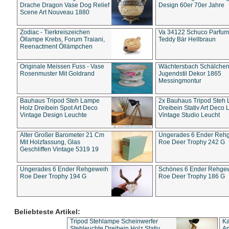
Drache Dragon Vase Dog Relief
Design 60er 70er Jahre
Scene Art Nouveau 1880
Zodiac - Tierkreiszeichen
Va 34122 Schuco Parfum 
Öllampe Krebs, Forum Traiani,
Teddy Bär Hellbraun
Reenactment Öllämpchen
Originale Meissen Fuss - Vase
Wächtersbach Schälche
Rosenmuster Mit Goldrand
Jugendstil Dekor 1865
Messingmontur
Bauhaus Tripod Steh Lampe
2x Bauhaus Tripod Steh
Holz Dreibein Spot Art Deco
Dreibein Stativ Art Deco L
Vintage Design Leuchte
Vintage Studio Leucht
Alter Großer Barometer 21 Cm
Ungerades 6 Ender Reh
Mit Holzfassung, Glas
Roe Deer Trophy 242 G
Geschliffen Vintage 5319 19
Ungerades 6 Ender Rehgeweih
Schönes 6 Ender Rehge
Roe Deer Trophy 194 G
Roe Deer Trophy 186 G
Beliebteste Artikel:
Tripod Stehlampe Scheinwerfer
Ka
Stehleuchte Dreibein Holz Stativ
An