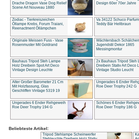
Drache Dragon Vase Dog Relief
Design 60er 70er Jahre
Scene Art Nouveau 1880
Zodiac - Tierkreiszeichen
Va 34122 Schuco Parfum 
Öllampe Krebs, Forum Traiani,
Teddy Bär Hellbraun
Reenactment Öllämpchen
Originale Meissen Fuss - Vase
Wächtersbach Schälche
Rosenmuster Mit Goldrand
Jugendstil Dekor 1865
Messingmontur
Bauhaus Tripod Steh Lampe
2x Bauhaus Tripod Steh
Holz Dreibein Spot Art Deco
Dreibein Stativ Art Deco L
Vintage Design Leuchte
Vintage Studio Leucht
Alter Großer Barometer 21 Cm
Ungerades 6 Ender Reh
Mit Holzfassung, Glas
Roe Deer Trophy 242 G
Geschliffen Vintage 5319 19
Ungerades 6 Ender Rehgeweih
Schönes 6 Ender Rehge
Roe Deer Trophy 194 G
Roe Deer Trophy 186 G
Beliebteste Artikel:
Tripod Stehlampe Scheinwerfer
Ka
Stehleuchte Dreibein Holz Stativ
An