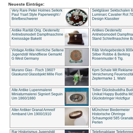
Neueste Einträge:
Very Rare Peter Holmes Selkirk
Sektgläser Sektschalen 
Paul Ysart Style Paperweight /
Luminarc Cavalier Rot 70
Briefbeschwerer
Design Klassiker
Antike Rarität Orig. Oesterwitz
Antikes Oesterwitz
Antriebsmodell Dampfmaschine
Antriebsmodell Dampfma
Kreisssäge Bakelit
Stand Schleifmaschine Ba
Vintage Antike Herrliche Seltene
R&b Vorlegebesteck 800
Jugendstil Wandfliese Gemarkt
Silber Robbe & Berking
G West Germany
Rosenmuster 6 Tlg.
Murano Glas - Fisch 1960?
Kpm Schale Mit Reklame
Glaskunst Glasobjekt Mille Fiori
Versicherung Feuersozitä
Zeptermarke 1. Wahl
Alte Antike Lupenmalerei
Toller Glücksbuddha Bu
Miniaturmalerei Signiert Seguin
Unikat Happy Buddha M
Um 1860/1880
Glücksbringer Holzfigur
Alter Antiker Granat Armreif
MÜnchner Biedermeier
Armband Um 1900/1910
Historische Ohrringe
Schaumgold 585 Granate 
Perlen
Rar Historismus Jugendstil
Telefonablage Telefonreg