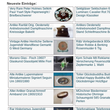
Neueste Einträge:
Very Rare Peter Holmes Selkirk
Sektgläser Sektschalen 
Paul Ysart Style Paperweight /
Luminarc Cavalier Rot 70
Briefbeschwerer
Design Klassiker
Antike Rarität Orig. Oesterwitz
Antikes Oesterwitz
Antriebsmodell Dampfmaschine
Antriebsmodell Dampfma
Kreisssäge Bakelit
Stand Schleifmaschine Ba
Vintage Antike Herrliche Seltene
R&b Vorlegebesteck 800
Jugendstil Wandfliese Gemarkt
Silber Robbe & Berking
G West Germany
Rosenmuster 6 Tlg.
Murano Glas - Fisch 1960?
Kpm Schale Mit Reklame
Glaskunst Glasobjekt Mille Fiori
Versicherung Feuersozitä
Zeptermarke 1. Wahl
Alte Antike Lupenmalerei
Toller Glücksbuddha Bu
Miniaturmalerei Signiert Seguin
Unikat Happy Buddha M
Um 1860/1880
Glücksbringer Holzfigur
Alter Antiker Granat Armreif
MÜnchner Biedermeier
Armband Um 1900/1910
Historische Ohrringe
Schaumgold 585 Granate 
Perlen
Rar Historismus Jugendstil
Telefonablage Telefonreg