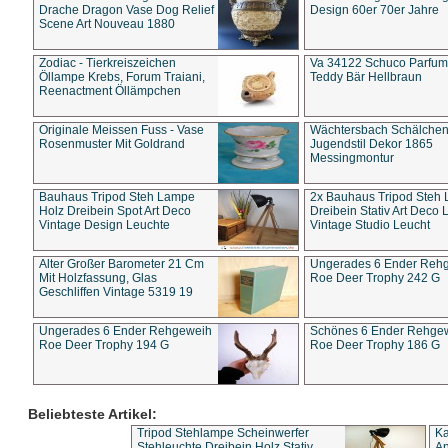
Drache Dragon Vase Dog Relief
Design 60er 70er Jahre
Scene Art Nouveau 1880
Zodiac - Tierkreiszeichen
Va 34122 Schuco Parfum 
Öllampe Krebs, Forum Traiani,
Teddy Bär Hellbraun
Reenactment Öllämpchen
Originale Meissen Fuss - Vase
Wächtersbach Schälche
Rosenmuster Mit Goldrand
Jugendstil Dekor 1865
Messingmontur
Bauhaus Tripod Steh Lampe
2x Bauhaus Tripod Steh
Holz Dreibein Spot Art Deco
Dreibein Stativ Art Deco L
Vintage Design Leuchte
Vintage Studio Leucht
Alter Großer Barometer 21 Cm
Ungerades 6 Ender Reh
Mit Holzfassung, Glas
Roe Deer Trophy 242 G
Geschliffen Vintage 5319 19
Ungerades 6 Ender Rehgeweih
Schönes 6 Ender Rehge
Roe Deer Trophy 194 G
Roe Deer Trophy 186 G
Beliebteste Artikel:
Tripod Stehlampe Scheinwerfer
Ka
Stehleuchte Dreibein Holz Stativ
An