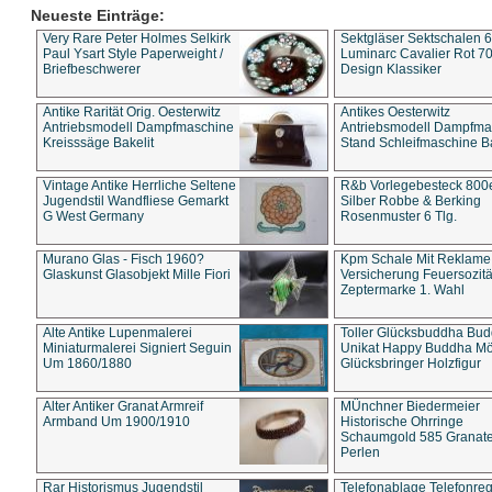
Neueste Einträge:
Very Rare Peter Holmes Selkirk
Sektgläser Sektschalen 
Paul Ysart Style Paperweight /
Luminarc Cavalier Rot 70
Briefbeschwerer
Design Klassiker
Antike Rarität Orig. Oesterwitz
Antikes Oesterwitz
Antriebsmodell Dampfmaschine
Antriebsmodell Dampfma
Kreisssäge Bakelit
Stand Schleifmaschine Ba
Vintage Antike Herrliche Seltene
R&b Vorlegebesteck 800
Jugendstil Wandfliese Gemarkt
Silber Robbe & Berking
G West Germany
Rosenmuster 6 Tlg.
Murano Glas - Fisch 1960?
Kpm Schale Mit Reklame
Glaskunst Glasobjekt Mille Fiori
Versicherung Feuersozitä
Zeptermarke 1. Wahl
Alte Antike Lupenmalerei
Toller Glücksbuddha Bu
Miniaturmalerei Signiert Seguin
Unikat Happy Buddha M
Um 1860/1880
Glücksbringer Holzfigur
Alter Antiker Granat Armreif
MÜnchner Biedermeier
Armband Um 1900/1910
Historische Ohrringe
Schaumgold 585 Granate 
Perlen
Rar Historismus Jugendstil
Telefonablage Telefonreg