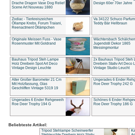
Drache Dragon Vase Dog Relief
Design 60er 70er Jahre
Scene Art Nouveau 1880
Zodiac - Tierkreiszeichen
Va 34122 Schuco Parfum 
Öllampe Krebs, Forum Traiani,
Teddy Bär Hellbraun
Reenactment Öllämpchen
Originale Meissen Fuss - Vase
Wächtersbach Schälche
Rosenmuster Mit Goldrand
Jugendstil Dekor 1865
Messingmontur
Bauhaus Tripod Steh Lampe
2x Bauhaus Tripod Steh
Holz Dreibein Spot Art Deco
Dreibein Stativ Art Deco L
Vintage Design Leuchte
Vintage Studio Leucht
Alter Großer Barometer 21 Cm
Ungerades 6 Ender Reh
Mit Holzfassung, Glas
Roe Deer Trophy 242 G
Geschliffen Vintage 5319 19
Ungerades 6 Ender Rehgeweih
Schönes 6 Ender Rehge
Roe Deer Trophy 194 G
Roe Deer Trophy 186 G
Beliebteste Artikel:
Tripod Stehlampe Scheinwerfer
Ka
Stehleuchte Dreibein Holz Stativ
An