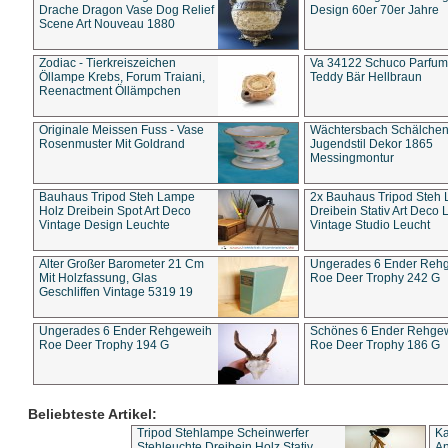
Drache Dragon Vase Dog Relief
Design 60er 70er Jahre
Scene Art Nouveau 1880
Zodiac - Tierkreiszeichen
Va 34122 Schuco Parfum 
Öllampe Krebs, Forum Traiani,
Teddy Bär Hellbraun
Reenactment Öllämpchen
Originale Meissen Fuss - Vase
Wächtersbach Schälche
Rosenmuster Mit Goldrand
Jugendstil Dekor 1865
Messingmontur
Bauhaus Tripod Steh Lampe
2x Bauhaus Tripod Steh
Holz Dreibein Spot Art Deco
Dreibein Stativ Art Deco L
Vintage Design Leuchte
Vintage Studio Leucht
Alter Großer Barometer 21 Cm
Ungerades 6 Ender Reh
Mit Holzfassung, Glas
Roe Deer Trophy 242 G
Geschliffen Vintage 5319 19
Ungerades 6 Ender Rehgeweih
Schönes 6 Ender Rehge
Roe Deer Trophy 194 G
Roe Deer Trophy 186 G
Beliebteste Artikel:
Tripod Stehlampe Scheinwerfer
Ka
Stehleuchte Dreibein Holz Stativ
An