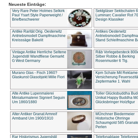
Neueste Einträge:
Very Rare Peter Holmes Selkirk
Sektgläser Sektschalen 
Paul Ysart Style Paperweight /
Luminarc Cavalier Rot 70
Briefbeschwerer
Design Klassiker
Antike Rarität Orig. Oesterwitz
Antikes Oesterwitz
Antriebsmodell Dampfmaschine
Antriebsmodell Dampfma
Kreisssäge Bakelit
Stand Schleifmaschine Ba
Vintage Antike Herrliche Seltene
R&b Vorlegebesteck 800
Jugendstil Wandfliese Gemarkt
Silber Robbe & Berking
G West Germany
Rosenmuster 6 Tlg.
Murano Glas - Fisch 1960?
Kpm Schale Mit Reklame
Glaskunst Glasobjekt Mille Fiori
Versicherung Feuersozitä
Zeptermarke 1. Wahl
Alte Antike Lupenmalerei
Toller Glücksbuddha Bu
Miniaturmalerei Signiert Seguin
Unikat Happy Buddha M
Um 1860/1880
Glücksbringer Holzfigur
Alter Antiker Granat Armreif
MÜnchner Biedermeier
Armband Um 1900/1910
Historische Ohrringe
Schaumgold 585 Granate 
Perlen
Rar Historismus Jugendstil
Telefonablage Telefonreg