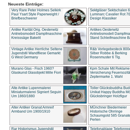
Neueste Einträge:
Very Rare Peter Holmes Selkirk
Sektgläser Sektschalen 
Paul Ysart Style Paperweight /
Luminarc Cavalier Rot 70
Briefbeschwerer
Design Klassiker
Antike Rarität Orig. Oesterwitz
Antikes Oesterwitz
Antriebsmodell Dampfmaschine
Antriebsmodell Dampfma
Kreisssäge Bakelit
Stand Schleifmaschine Ba
Vintage Antike Herrliche Seltene
R&b Vorlegebesteck 800
Jugendstil Wandfliese Gemarkt
Silber Robbe & Berking
G West Germany
Rosenmuster 6 Tlg.
Murano Glas - Fisch 1960?
Kpm Schale Mit Reklame
Glaskunst Glasobjekt Mille Fiori
Versicherung Feuersozitä
Zeptermarke 1. Wahl
Alte Antike Lupenmalerei
Toller Glücksbuddha Bu
Miniaturmalerei Signiert Seguin
Unikat Happy Buddha M
Um 1860/1880
Glücksbringer Holzfigur
Alter Antiker Granat Armreif
MÜnchner Biedermeier
Armband Um 1900/1910
Historische Ohrringe
Schaumgold 585 Granate 
Perlen
Rar Historismus Jugendstil
Telefonablage Telefonreg