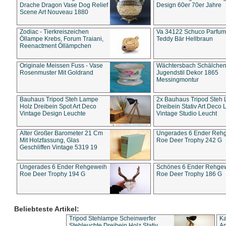
Drache Dragon Vase Dog Relief
Design 60er 70er Jahre
Scene Art Nouveau 1880
Zodiac - Tierkreiszeichen
Va 34122 Schuco Parfum 
Öllampe Krebs, Forum Traiani,
Teddy Bär Hellbraun
Reenactment Öllämpchen
Originale Meissen Fuss - Vase
Wächtersbach Schälche
Rosenmuster Mit Goldrand
Jugendstil Dekor 1865
Messingmontur
Bauhaus Tripod Steh Lampe
2x Bauhaus Tripod Steh
Holz Dreibein Spot Art Deco
Dreibein Stativ Art Deco L
Vintage Design Leuchte
Vintage Studio Leucht
Alter Großer Barometer 21 Cm
Ungerades 6 Ender Reh
Mit Holzfassung, Glas
Roe Deer Trophy 242 G
Geschliffen Vintage 5319 19
Ungerades 6 Ender Rehgeweih
Schönes 6 Ender Rehge
Roe Deer Trophy 194 G
Roe Deer Trophy 186 G
Beliebteste Artikel:
Tripod Stehlampe Scheinwerfer
Ka
Stehleuchte Dreibein Holz Stativ
An