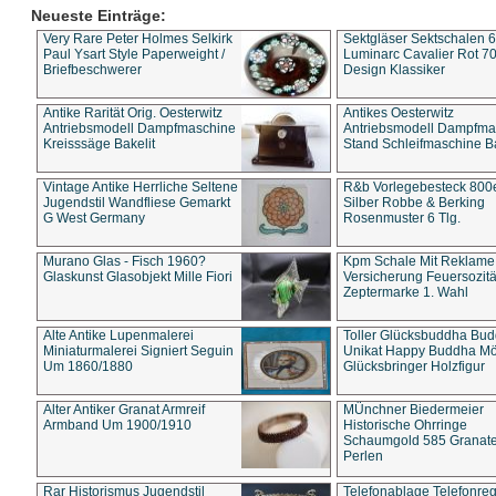
Neueste Einträge:
Very Rare Peter Holmes Selkirk
Sektgläser Sektschalen 
Paul Ysart Style Paperweight /
Luminarc Cavalier Rot 70
Briefbeschwerer
Design Klassiker
Antike Rarität Orig. Oesterwitz
Antikes Oesterwitz
Antriebsmodell Dampfmaschine
Antriebsmodell Dampfma
Kreisssäge Bakelit
Stand Schleifmaschine Ba
Vintage Antike Herrliche Seltene
R&b Vorlegebesteck 800
Jugendstil Wandfliese Gemarkt
Silber Robbe & Berking
G West Germany
Rosenmuster 6 Tlg.
Murano Glas - Fisch 1960?
Kpm Schale Mit Reklame
Glaskunst Glasobjekt Mille Fiori
Versicherung Feuersozitä
Zeptermarke 1. Wahl
Alte Antike Lupenmalerei
Toller Glücksbuddha Bu
Miniaturmalerei Signiert Seguin
Unikat Happy Buddha M
Um 1860/1880
Glücksbringer Holzfigur
Alter Antiker Granat Armreif
MÜnchner Biedermeier
Armband Um 1900/1910
Historische Ohrringe
Schaumgold 585 Granate 
Perlen
Rar Historismus Jugendstil
Telefonablage Telefonreg