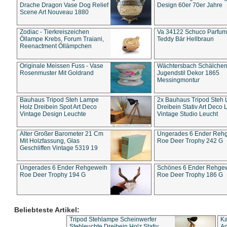
Drache Dragon Vase Dog Relief
Design 60er 70er Jahre
Scene Art Nouveau 1880
Zodiac - Tierkreiszeichen
Va 34122 Schuco Parfum 
Öllampe Krebs, Forum Traiani,
Teddy Bär Hellbraun
Reenactment Öllämpchen
Originale Meissen Fuss - Vase
Wächtersbach Schälche
Rosenmuster Mit Goldrand
Jugendstil Dekor 1865
Messingmontur
Bauhaus Tripod Steh Lampe
2x Bauhaus Tripod Steh
Holz Dreibein Spot Art Deco
Dreibein Stativ Art Deco L
Vintage Design Leuchte
Vintage Studio Leucht
Alter Großer Barometer 21 Cm
Ungerades 6 Ender Reh
Mit Holzfassung, Glas
Roe Deer Trophy 242 G
Geschliffen Vintage 5319 19
Ungerades 6 Ender Rehgeweih
Schönes 6 Ender Rehge
Roe Deer Trophy 194 G
Roe Deer Trophy 186 G
Beliebteste Artikel:
Tripod Stehlampe Scheinwerfer
Ka
Stehleuchte Dreibein Holz Stativ
An