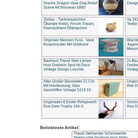
Drache Dragon Vase Dog Relief
Design
Scene Art Nouveau 1880
Zodiac - Tierkreiszeichen
Va 341
Öllampe Krebs, Forum Traiani,
Teddy 
Reenactment Öllämpchen
Originale Meissen Fuss - Vase
Wächt
Rosenmuster Mit Goldrand
Jugend
Messi
Bauhaus Tripod Steh Lampe
2x Ba
Holz Dreibein Spot Art Deco
Dreibe
Vintage Design Leuchte
Vintag
Alter Großer Barometer 21 Cm
Unger
Mit Holzfassung, Glas
Roe D
Geschliffen Vintage 5319 19
Ungerades 6 Ender Rehgeweih
Schön
Roe Deer Trophy 194 G
Roe D
Beliebteste Artikel:
Tripod Stehlampe Scheinwerfer
Stehleuchte Dreibein Holz Stativ