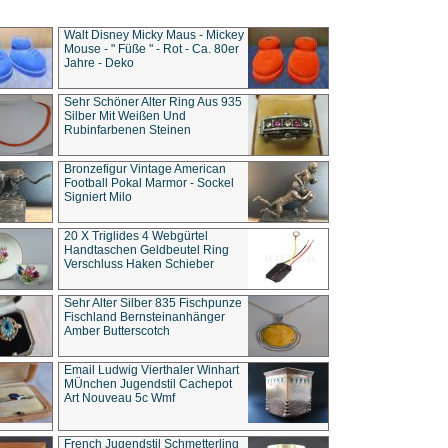
Walt Disney Micky Maus - Mickey
Mouse - " Füße " - Rot - Ca. 80er
Jahre - Deko
Sehr Schöner Alter Ring Aus 935
Silber Mit Weißen Und
Rubinfarbenen Steinen
Bronzefigur Vintage American
Football Pokal Marmor - Sockel
Signiert Milo
20 X Triglides 4 Webgürtel
Handtaschen Geldbeutel Ring
Verschluss Haken Schieber
Sehr Alter Silber 835 Fischpunze
Fischland Bernsteinanhänger
Amber Butterscotch
Email Ludwig Vierthaler Winhart
MÜnchen Jugendstil Cachepot
Art Nouveau 5c Wmf
French Jugendstil Schmetterling