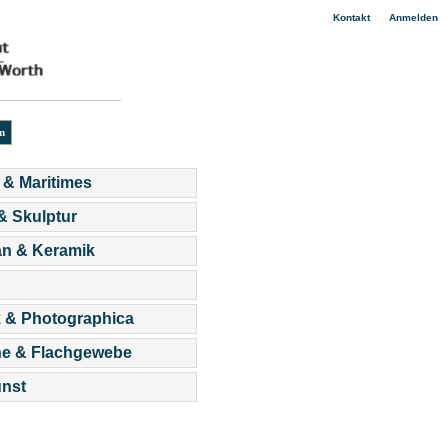
|
Kontakt
Anmelden
 & Maritimes
 & Skulptur
an & Keramik
 & Photographica
he & Flachgewebe
nst