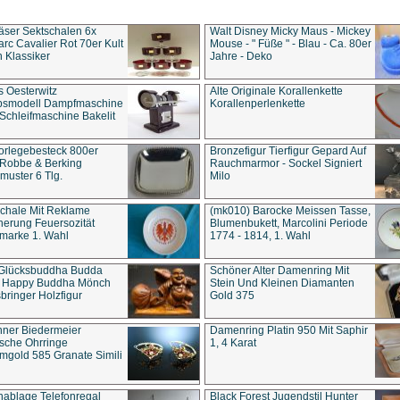
äser Sektschalen 6x
Walt Disney Micky Maus - Mickey
rc Cavalier Rot 70er Kult
Mouse - " Füße " - Blau - Ca. 80er
 Klassiker
Jahre - Deko
s Oesterwitz
Alte Originale Korallenkette
ebsmodell Dampfmaschine
Korallenperlenkette
Schleifmaschine Bakelit
rlegebesteck 800er
Bronzefigur Tierfigur Gepard Auf
 Robbe & Berking
Rauchmarmor - Sockel Signiert
uster 6 Tlg.
Milo
chale Mit Reklame
(mk010) Barocke Meissen Tasse,
herung Feuersozität
Blumenbukett, Marcolini Periode
marke 1. Wahl
1774 - 1814, 1. Wahl
 Glücksbuddha Budda
Schöner Alter Damenring Mit
t Happy Buddha Mönch
Stein Und Kleinen Diamanten
bringer Holzfigur
Gold 375
ner Biedermeier
Damenring Platin 950 Mit Saphir
ische Ohrringe
1, 4 Karat
gold 585 Granate Simili
nablage Telefonregal
Black Forest Jugendstil Hunter