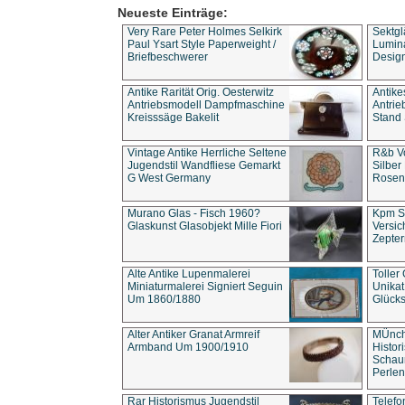
Neueste Einträge:
Very Rare Peter Holmes Selkirk
Sektgl
Paul Ysart Style Paperweight /
Lumina
Briefbeschwerer
Design
Antike Rarität Orig. Oesterwitz
Antike
Antriebsmodell Dampfmaschine
Antri
Kreisssäge Bakelit
Stand 
Vintage Antike Herrliche Seltene
R&b Vo
Jugendstil Wandfliese Gemarkt
Silber
G West Germany
Rosenm
Murano Glas - Fisch 1960?
Kpm S
Glaskunst Glasobjekt Mille Fiori
Versic
Zepter
Alte Antike Lupenmalerei
Toller
Miniaturmalerei Signiert Seguin
Unika
Um 1860/1880
Glücks
Alter Antiker Granat Armreif
MÜnch
Armband Um 1900/1910
Histor
Schaum
Perlen
Rar Historismus Jugendstil
Telefo