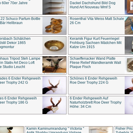
 60er 70er Jahre
Dackel Dachshund Bild Dog
Hund Art Nouveau Wmf S
22 Schuco Parfum Bottle
Rosenthal Vita Weiss Matt Schale
Bär Hellbraun
26 Cm
ersbach Schälchen
Keramik Figur Kurt Feuerriegel
stil Dekor 1865
Frohburg Sachsen Mädchen Mit
ngmontur
Katze Um 1915
uhaus Tripod Steh Lampe
Schaeffenacker Wand Platte
in Stativ Art Deco Loft
Fliese Relief Wandkeramik Wall
e Studio Leucht
Plaque Fisch
ades 6 Ender Rehgeweih
Schönes 6 Ender Rehgeweih
eer Trophy 242 G
Roe Deer Trophy 224 G
es 6 Ender Rehgeweih
6 Ender Rehgeweih Auf
eer Trophy 186 G
Naturholzbrett Roe Deer Trophy
Höhe: 34 Cm
Kamin Kaminumrandung " Victoria "
Fisher Pri
Antik Shabby Umrandung Vintage
Zubehör, V