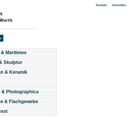
|
Kontakt
Anmelden
 & Maritimes
 & Skulptur
an & Keramik
 & Photographica
he & Flachgewebe
nst