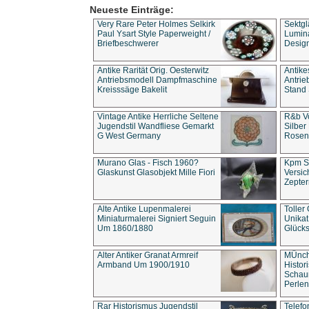
Neueste Einträge:
Very Rare Peter Holmes Selkirk
Sektgl
Paul Ysart Style Paperweight /
Lumina
Briefbeschwerer
Design
Antike Rarität Orig. Oesterwitz
Antike
Antriebsmodell Dampfmaschine
Antri
Kreisssäge Bakelit
Stand 
Vintage Antike Herrliche Seltene
R&b Vo
Jugendstil Wandfliese Gemarkt
Silber
G West Germany
Rosenm
Murano Glas - Fisch 1960?
Kpm S
Glaskunst Glasobjekt Mille Fiori
Versic
Zepter
Alte Antike Lupenmalerei
Toller
Miniaturmalerei Signiert Seguin
Unika
Um 1860/1880
Glücks
Alter Antiker Granat Armreif
MÜnch
Armband Um 1900/1910
Histor
Schaum
Perlen
Rar Historismus Jugendstil
Telefo