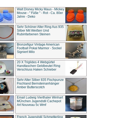
Walt Disney Micky Maus - Mickey
Mouse - " Füße " - Rot - Ca. 80er
Jahre - Deko
Sehr Schöner Alter Ring Aus 935
Silber Mit Weißen Und
Rubinfarbenen Steinen
Bronzefigur Vintage American
Football Pokal Marmor - Sockel
Signiert Milo
20 X Triglides 4 Webgürtel
Handtaschen Geldbeutel Ring
Verschluss Haken Schieber
Sehr Alter Silber 835 Fischpunze
Fischland Bernsteinanhänger
Amber Butterscotch
Email Ludwig Vierthaler Winhart
MÜnchen Jugendstil Cachepot
Art Nouveau 5c Wmf
French Jugendstil Schmetterling