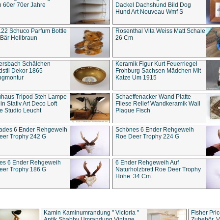
 60er 70er Jahre
Dackel Dachshund Bild Dog
Hund Art Nouveau Wmf S
22 Schuco Parfum Bottle
Rosenthal Vita Weiss Matt Schale
Bär Hellbraun
26 Cm
ersbach Schälchen
Keramik Figur Kurt Feuerriegel
stil Dekor 1865
Frohburg Sachsen Mädchen Mit
ngmontur
Katze Um 1915
uhaus Tripod Steh Lampe
Schaeffenacker Wand Platte
in Stativ Art Deco Loft
Fliese Relief Wandkeramik Wall
e Studio Leucht
Plaque Fisch
ades 6 Ender Rehgeweih
Schönes 6 Ender Rehgeweih
eer Trophy 242 G
Roe Deer Trophy 224 G
es 6 Ender Rehgeweih
6 Ender Rehgeweih Auf
eer Trophy 186 G
Naturholzbrett Roe Deer Trophy
Höhe: 34 Cm
Kamin Kaminumrandung " Victoria "
Fisher Pri
Antik Shabby Umrandung Vintage
Zubehör, V