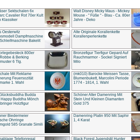
äser Sektschalen 6x
Walt Disney Micky Maus - Mickey
rc Cavalier Rot 70er Kult
Mouse - " Füße " - Blau - Ca. 80er
 Klassiker
Jahre - Deko
s Oesterwitz
Alte Originale Korallenkette
ebsmodell Dampfmaschine
Korallenperlenkette
Schleifmaschine Bakelit
rlegebesteck 800er
Bronzefigur Tierfigur Gepard Auf
 Robbe & Berking
Rauchmarmor - Sockel Signiert
uster 6 Tlg.
Milo
chale Mit Reklame
(mk010) Barocke Meissen Tasse,
herung Feuersozität
Blumenbukett, Marcolini Periode
marke 1. Wahl
1774 - 1814, 1. Wahl
 Glücksbuddha Budda
Schöner Alter Damenring Mit
t Happy Buddha Mönch
Stein Und Kleinen Diamanten
bringer Holzfigur
Gold 375
ner Biedermeier
Damenring Platin 950 Mit Saphir
ische Ohrringe
1, 4 Karat
gold 585 Granate Simili
nablage Telefonregal
Black Forest Jugendstil Hunter