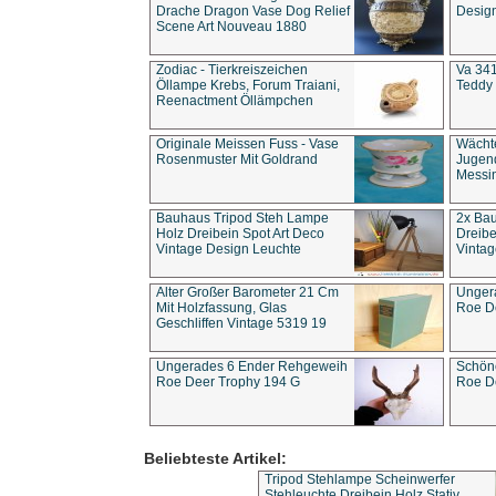
Drache Dragon Vase Dog Relief
Design
Scene Art Nouveau 1880
Zodiac - Tierkreiszeichen
Va 341
Öllampe Krebs, Forum Traiani,
Teddy 
Reenactment Öllämpchen
Originale Meissen Fuss - Vase
Wächt
Rosenmuster Mit Goldrand
Jugend
Messi
Bauhaus Tripod Steh Lampe
2x Ba
Holz Dreibein Spot Art Deco
Dreibe
Vintage Design Leuchte
Vintag
Alter Großer Barometer 21 Cm
Unger
Mit Holzfassung, Glas
Roe D
Geschliffen Vintage 5319 19
Ungerades 6 Ender Rehgeweih
Schön
Roe Deer Trophy 194 G
Roe D
Beliebteste Artikel:
Tripod Stehlampe Scheinwerfer
Stehleuchte Dreibein Holz Stativ