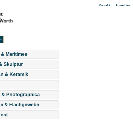
|
Kontakt
Anmelden
 & Maritimes
 & Skulptur
an & Keramik
 & Photographica
he & Flachgewebe
nst