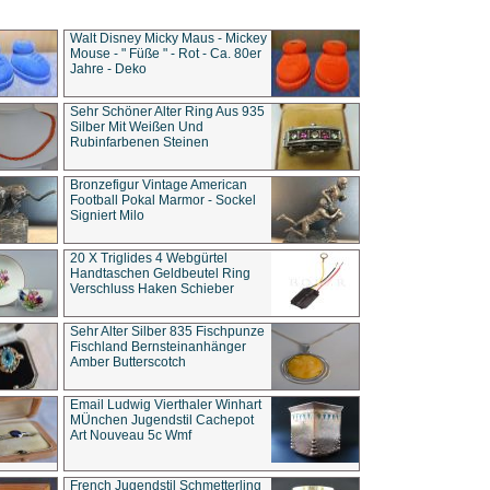
Walt Disney Micky Maus - Mickey
Mouse - " Füße " - Rot - Ca. 80er
Jahre - Deko
Sehr Schöner Alter Ring Aus 935
Silber Mit Weißen Und
Rubinfarbenen Steinen
Bronzefigur Vintage American
Football Pokal Marmor - Sockel
Signiert Milo
20 X Triglides 4 Webgürtel
Handtaschen Geldbeutel Ring
Verschluss Haken Schieber
Sehr Alter Silber 835 Fischpunze
Fischland Bernsteinanhänger
Amber Butterscotch
Email Ludwig Vierthaler Winhart
MÜnchen Jugendstil Cachepot
Art Nouveau 5c Wmf
French Jugendstil Schmetterling