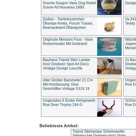
Drache Dragon Vase Dog Relief
Design
Scene Art Nouveau 1880
Zodiac - Tierkreiszeichen
Va 341
Öllampe Krebs, Forum Traiani,
Teddy 
Reenactment Öllämpchen
Originale Meissen Fuss - Vase
Wächt
Rosenmuster Mit Goldrand
Jugend
Messi
Bauhaus Tripod Steh Lampe
2x Ba
Holz Dreibein Spot Art Deco
Dreibe
Vintage Design Leuchte
Vintag
Alter Großer Barometer 21 Cm
Unger
Mit Holzfassung, Glas
Roe D
Geschliffen Vintage 5319 19
Ungerades 6 Ender Rehgeweih
Schön
Roe Deer Trophy 194 G
Roe D
Beliebteste Artikel:
Tripod Stehlampe Scheinwerfer
Stehleuchte Dreibein Holz Stativ