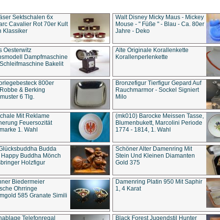
äser Sektschalen 6x
Walt Disney Micky Maus - Mickey
rc Cavalier Rot 70er Kult
Mouse - " Füße " - Blau - Ca. 80er
 Klassiker
Jahre - Deko
s Oesterwitz
Alte Originale Korallenkette
ebsmodell Dampfmaschine
Korallenperlenkette
Schleifmaschine Bakelit
rlegebesteck 800er
Bronzefigur Tierfigur Gepard Auf
 Robbe & Berking
Rauchmarmor - Sockel Signiert
uster 6 Tlg.
Milo
chale Mit Reklame
(mk010) Barocke Meissen Tasse,
herung Feuersozität
Blumenbukett, Marcolini Periode
marke 1. Wahl
1774 - 1814, 1. Wahl
 Glücksbuddha Budda
Schöner Alter Damenring Mit
t Happy Buddha Mönch
Stein Und Kleinen Diamanten
bringer Holzfigur
Gold 375
ner Biedermeier
Damenring Platin 950 Mit Saphir
ische Ohrringe
1, 4 Karat
gold 585 Granate Simili
nablage Telefonregal
Black Forest Jugendstil Hunter