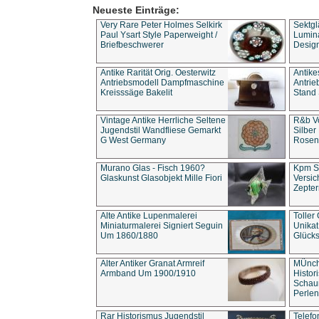
Neueste Einträge:
Very Rare Peter Holmes Selkirk
Sektgl
Paul Ysart Style Paperweight /
Lumina
Briefbeschwerer
Design
Antike Rarität Orig. Oesterwitz
Antike
Antriebsmodell Dampfmaschine
Antri
Kreisssäge Bakelit
Stand 
Vintage Antike Herrliche Seltene
R&b Vo
Jugendstil Wandfliese Gemarkt
Silber
G West Germany
Rosenm
Murano Glas - Fisch 1960?
Kpm S
Glaskunst Glasobjekt Mille Fiori
Versic
Zepter
Alte Antike Lupenmalerei
Toller
Miniaturmalerei Signiert Seguin
Unika
Um 1860/1880
Glücks
Alter Antiker Granat Armreif
MÜnch
Armband Um 1900/1910
Histor
Schaum
Perlen
Rar Historismus Jugendstil
Telefo