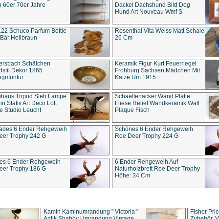
 60er 70er Jahre
Dackel Dachshund Bild Dog
Hund Art Nouveau Wmf S
22 Schuco Parfum Bottle
Rosenthal Vita Weiss Matt Schale
Bär Hellbraun
26 Cm
ersbach Schälchen
Keramik Figur Kurt Feuerriegel
stil Dekor 1865
Frohburg Sachsen Mädchen Mit
ngmontur
Katze Um 1915
uhaus Tripod Steh Lampe
Schaeffenacker Wand Platte
in Stativ Art Deco Loft
Fliese Relief Wandkeramik Wall
e Studio Leucht
Plaque Fisch
ades 6 Ender Rehgeweih
Schönes 6 Ender Rehgeweih
eer Trophy 242 G
Roe Deer Trophy 224 G
es 6 Ender Rehgeweih
6 Ender Rehgeweih Auf
eer Trophy 186 G
Naturholzbrett Roe Deer Trophy
Höhe: 34 Cm
Kamin Kaminumrandung " Victoria "
Fisher Pri
Antik Shabby Umrandung Vintage
Zubehör, V