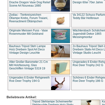
Drache Dragon Vase Dog Relief
Design 60er 70er Jahre
Scene Art Nouveau 1880
Zodiac - Tierkreiszeichen
Va 34122 Schuco Parfum 
Öllampe Krebs, Forum Traiani,
Teddy Bär Hellbraun
Reenactment Öllämpchen
Originale Meissen Fuss - Vase
Wächtersbach Schälche
Rosenmuster Mit Goldrand
Jugendstil Dekor 1865
Messingmontur
Bauhaus Tripod Steh Lampe
2x Bauhaus Tripod Steh
Holz Dreibein Spot Art Deco
Dreibein Stativ Art Deco L
Vintage Design Leuchte
Vintage Studio Leucht
Alter Großer Barometer 21 Cm
Ungerades 6 Ender Reh
Mit Holzfassung, Glas
Roe Deer Trophy 242 G
Geschliffen Vintage 5319 19
Ungerades 6 Ender Rehgeweih
Schönes 6 Ender Rehge
Roe Deer Trophy 194 G
Roe Deer Trophy 186 G
Beliebteste Artikel:
Tripod Stehlampe Scheinwerfer
Ka
Stehleuchte Dreibein Holz Stativ
An