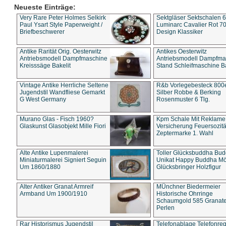
Neueste Einträge:
Very Rare Peter Holmes Selkirk
Sektgläser Sektschalen 
Paul Ysart Style Paperweight /
Luminarc Cavalier Rot 70
Briefbeschwerer
Design Klassiker
Antike Rarität Orig. Oesterwitz
Antikes Oesterwitz
Antriebsmodell Dampfmaschine
Antriebsmodell Dampfma
Kreisssäge Bakelit
Stand Schleifmaschine Ba
Vintage Antike Herrliche Seltene
R&b Vorlegebesteck 800
Jugendstil Wandfliese Gemarkt
Silber Robbe & Berking
G West Germany
Rosenmuster 6 Tlg.
Murano Glas - Fisch 1960?
Kpm Schale Mit Reklame
Glaskunst Glasobjekt Mille Fiori
Versicherung Feuersozitä
Zeptermarke 1. Wahl
Alte Antike Lupenmalerei
Toller Glücksbuddha Bu
Miniaturmalerei Signiert Seguin
Unikat Happy Buddha M
Um 1860/1880
Glücksbringer Holzfigur
Alter Antiker Granat Armreif
MÜnchner Biedermeier
Armband Um 1900/1910
Historische Ohrringe
Schaumgold 585 Granate 
Perlen
Rar Historismus Jugendstil
Telefonablage Telefonreg