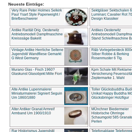
Neueste Einträge:
Very Rare Peter Holmes Selkirk
Sektgläser Sektschalen 
Paul Ysart Style Paperweight /
Luminarc Cavalier Rot 70
Briefbeschwerer
Design Klassiker
Antike Rarität Orig. Oesterwitz
Antikes Oesterwitz
Antriebsmodell Dampfmaschine
Antriebsmodell Dampfma
Kreisssäge Bakelit
Stand Schleifmaschine Ba
Vintage Antike Herrliche Seltene
R&b Vorlegebesteck 800
Jugendstil Wandfliese Gemarkt
Silber Robbe & Berking
G West Germany
Rosenmuster 6 Tlg.
Murano Glas - Fisch 1960?
Kpm Schale Mit Reklame
Glaskunst Glasobjekt Mille Fiori
Versicherung Feuersozitä
Zeptermarke 1. Wahl
Alte Antike Lupenmalerei
Toller Glücksbuddha Bu
Miniaturmalerei Signiert Seguin
Unikat Happy Buddha M
Um 1860/1880
Glücksbringer Holzfigur
Alter Antiker Granat Armreif
MÜnchner Biedermeier
Armband Um 1900/1910
Historische Ohrringe
Schaumgold 585 Granate 
Perlen
Rar Historismus Jugendstil
Telefonablage Telefonreg