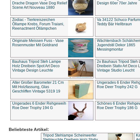
Drache Dragon Vase Dog Relief
Design 60er 70er Jahre
Scene Art Nouveau 1880
Zodiac - Tierkreiszeichen
Va 34122 Schuco Parfum 
Öllampe Krebs, Forum Traiani,
Teddy Bär Hellbraun
Reenactment Öllämpchen
Originale Meissen Fuss - Vase
Wächtersbach Schälche
Rosenmuster Mit Goldrand
Jugendstil Dekor 1865
Messingmontur
Bauhaus Tripod Steh Lampe
2x Bauhaus Tripod Steh
Holz Dreibein Spot Art Deco
Dreibein Stativ Art Deco L
Vintage Design Leuchte
Vintage Studio Leucht
Alter Großer Barometer 21 Cm
Ungerades 6 Ender Reh
Mit Holzfassung, Glas
Roe Deer Trophy 242 G
Geschliffen Vintage 5319 19
Ungerades 6 Ender Rehgeweih
Schönes 6 Ender Rehge
Roe Deer Trophy 194 G
Roe Deer Trophy 186 G
Beliebteste Artikel:
Tripod Stehlampe Scheinwerfer
Ka
Stehleuchte Dreibein Holz Stativ
An