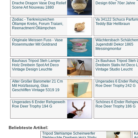
Drache Dragon Vase Dog Relief
Design 60er 70er Jahre
Scene Art Nouveau 1880
Zodiac - Tierkreiszeichen
Va 34122 Schuco Parfum 
Öllampe Krebs, Forum Traiani,
Teddy Bär Hellbraun
Reenactment Öllämpchen
Originale Meissen Fuss - Vase
Wächtersbach Schälche
Rosenmuster Mit Goldrand
Jugendstil Dekor 1865
Messingmontur
Bauhaus Tripod Steh Lampe
2x Bauhaus Tripod Steh
Holz Dreibein Spot Art Deco
Dreibein Stativ Art Deco L
Vintage Design Leuchte
Vintage Studio Leucht
Alter Großer Barometer 21 Cm
Ungerades 6 Ender Reh
Mit Holzfassung, Glas
Roe Deer Trophy 242 G
Geschliffen Vintage 5319 19
Ungerades 6 Ender Rehgeweih
Schönes 6 Ender Rehge
Roe Deer Trophy 194 G
Roe Deer Trophy 186 G
Beliebteste Artikel:
Tripod Stehlampe Scheinwerfer
Ka
Stehleuchte Dreibein Holz Stativ
An