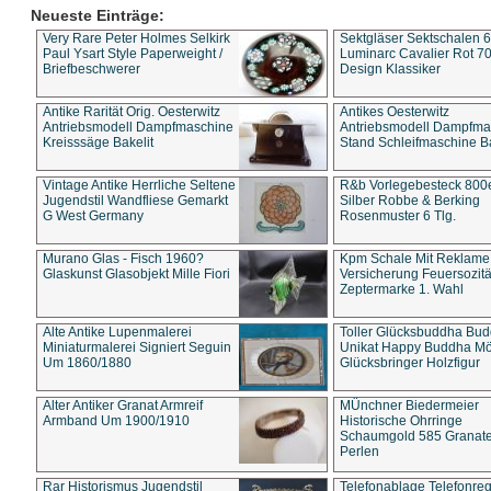
Neueste Einträge:
Very Rare Peter Holmes Selkirk
Sektgläser Sektschalen 
Paul Ysart Style Paperweight /
Luminarc Cavalier Rot 70
Briefbeschwerer
Design Klassiker
Antike Rarität Orig. Oesterwitz
Antikes Oesterwitz
Antriebsmodell Dampfmaschine
Antriebsmodell Dampfma
Kreisssäge Bakelit
Stand Schleifmaschine Ba
Vintage Antike Herrliche Seltene
R&b Vorlegebesteck 800
Jugendstil Wandfliese Gemarkt
Silber Robbe & Berking
G West Germany
Rosenmuster 6 Tlg.
Murano Glas - Fisch 1960?
Kpm Schale Mit Reklame
Glaskunst Glasobjekt Mille Fiori
Versicherung Feuersozitä
Zeptermarke 1. Wahl
Alte Antike Lupenmalerei
Toller Glücksbuddha Bu
Miniaturmalerei Signiert Seguin
Unikat Happy Buddha M
Um 1860/1880
Glücksbringer Holzfigur
Alter Antiker Granat Armreif
MÜnchner Biedermeier
Armband Um 1900/1910
Historische Ohrringe
Schaumgold 585 Granate 
Perlen
Rar Historismus Jugendstil
Telefonablage Telefonreg