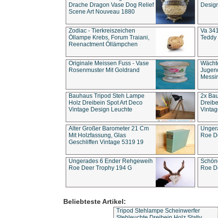
Drache Dragon Vase Dog Relief
Design
Scene Art Nouveau 1880
Zodiac - Tierkreiszeichen
Va 341
Öllampe Krebs, Forum Traiani,
Teddy 
Reenactment Öllämpchen
Originale Meissen Fuss - Vase
Wächt
Rosenmuster Mit Goldrand
Jugend
Messi
Bauhaus Tripod Steh Lampe
2x Ba
Holz Dreibein Spot Art Deco
Dreibe
Vintage Design Leuchte
Vintag
Alter Großer Barometer 21 Cm
Unger
Mit Holzfassung, Glas
Roe D
Geschliffen Vintage 5319 19
Ungerades 6 Ender Rehgeweih
Schön
Roe Deer Trophy 194 G
Roe D
Beliebteste Artikel:
Tripod Stehlampe Scheinwerfer
Stehleuchte Dreibein Holz Stativ