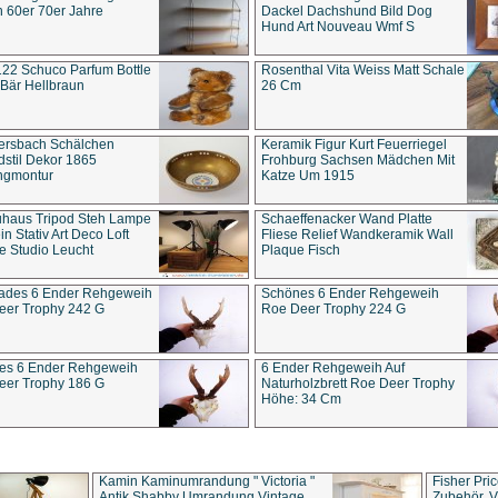
 60er 70er Jahre
Dackel Dachshund Bild Dog
Hund Art Nouveau Wmf S
22 Schuco Parfum Bottle
Rosenthal Vita Weiss Matt Schale
Bär Hellbraun
26 Cm
ersbach Schälchen
Keramik Figur Kurt Feuerriegel
stil Dekor 1865
Frohburg Sachsen Mädchen Mit
ngmontur
Katze Um 1915
uhaus Tripod Steh Lampe
Schaeffenacker Wand Platte
in Stativ Art Deco Loft
Fliese Relief Wandkeramik Wall
e Studio Leucht
Plaque Fisch
ades 6 Ender Rehgeweih
Schönes 6 Ender Rehgeweih
eer Trophy 242 G
Roe Deer Trophy 224 G
es 6 Ender Rehgeweih
6 Ender Rehgeweih Auf
eer Trophy 186 G
Naturholzbrett Roe Deer Trophy
Höhe: 34 Cm
Kamin Kaminumrandung " Victoria "
Fisher Pri
Antik Shabby Umrandung Vintage
Zubehör, V