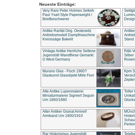
Neueste Einträge:
Very Rare Peter Holmes Selkirk
Sektgl
Paul Ysart Style Paperweight /
Lumina
Briefbeschwerer
Design
Antike Rarität Orig. Oesterwitz
Antike
Antriebsmodell Dampfmaschine
Antri
Kreisssäge Bakelit
Stand 
Vintage Antike Herrliche Seltene
R&b Vo
Jugendstil Wandfliese Gemarkt
Silber
G West Germany
Rosenm
Murano Glas - Fisch 1960?
Kpm S
Glaskunst Glasobjekt Mille Fiori
Versic
Zepter
Alte Antike Lupenmalerei
Toller
Miniaturmalerei Signiert Seguin
Unika
Um 1860/1880
Glücks
Alter Antiker Granat Armreif
MÜnch
Armband Um 1900/1910
Histor
Schaum
Perlen
Rar Historismus Jugendstil
Telefo