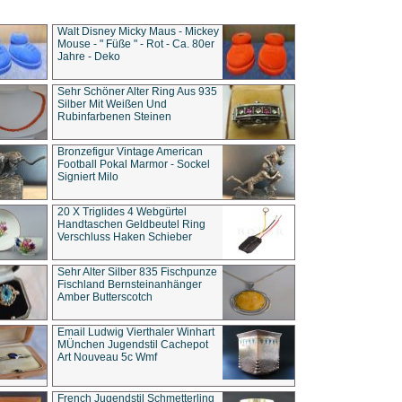
Walt Disney Micky Maus - Mickey
Mouse - " Füße " - Rot - Ca. 80er
Jahre - Deko
Sehr Schöner Alter Ring Aus 935
Silber Mit Weißen Und
Rubinfarbenen Steinen
Bronzefigur Vintage American
Football Pokal Marmor - Sockel
Signiert Milo
20 X Triglides 4 Webgürtel
Handtaschen Geldbeutel Ring
Verschluss Haken Schieber
Sehr Alter Silber 835 Fischpunze
Fischland Bernsteinanhänger
Amber Butterscotch
Email Ludwig Vierthaler Winhart
MÜnchen Jugendstil Cachepot
Art Nouveau 5c Wmf
French Jugendstil Schmetterling