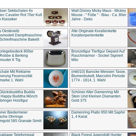
äser Sektschalen 6x
Walt Disney Micky Maus - Mickey
rc Cavalier Rot 70er Kult
Mouse - " Füße " - Blau - Ca. 80er
 Klassiker
Jahre - Deko
s Oesterwitz
Alte Originale Korallenkette
ebsmodell Dampfmaschine
Korallenperlenkette
Schleifmaschine Bakelit
rlegebesteck 800er
Bronzefigur Tierfigur Gepard Auf
 Robbe & Berking
Rauchmarmor - Sockel Signiert
uster 6 Tlg.
Milo
chale Mit Reklame
(mk010) Barocke Meissen Tasse,
herung Feuersozität
Blumenbukett, Marcolini Periode
marke 1. Wahl
1774 - 1814, 1. Wahl
 Glücksbuddha Budda
Schöner Alter Damenring Mit
t Happy Buddha Mönch
Stein Und Kleinen Diamanten
bringer Holzfigur
Gold 375
ner Biedermeier
Damenring Platin 950 Mit Saphir
ische Ohrringe
1, 4 Karat
gold 585 Granate Simili
nablage Telefonregal
Black Forest Jugendstil Hunter