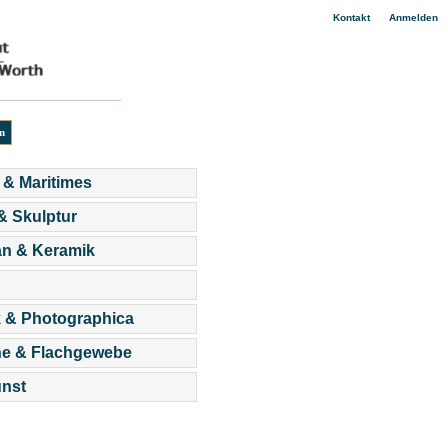
|
Kontakt
Anmelden
 & Maritimes
 & Skulptur
an & Keramik
 & Photographica
he & Flachgewebe
nst