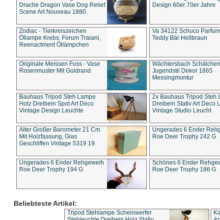
Drache Dragon Vase Dog Relief
Design 60er 70er Jahre
Scene Art Nouveau 1880
Zodiac - Tierkreiszeichen
Va 34122 Schuco Parfum 
Öllampe Krebs, Forum Traiani,
Teddy Bär Hellbraun
Reenactment Öllämpchen
Originale Meissen Fuss - Vase
Wächtersbach Schälche
Rosenmuster Mit Goldrand
Jugendstil Dekor 1865
Messingmontur
Bauhaus Tripod Steh Lampe
2x Bauhaus Tripod Steh
Holz Dreibein Spot Art Deco
Dreibein Stativ Art Deco L
Vintage Design Leuchte
Vintage Studio Leucht
Alter Großer Barometer 21 Cm
Ungerades 6 Ender Reh
Mit Holzfassung, Glas
Roe Deer Trophy 242 G
Geschliffen Vintage 5319 19
Ungerades 6 Ender Rehgeweih
Schönes 6 Ender Rehge
Roe Deer Trophy 194 G
Roe Deer Trophy 186 G
Beliebteste Artikel:
Tripod Stehlampe Scheinwerfer
Ka
Stehleuchte Dreibein Holz Stativ
An