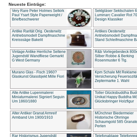
Neueste Einträge:
Very Rare Peter Holmes Selkirk
Sektgläser Sektschalen 
Paul Ysart Style Paperweight /
Luminarc Cavalier Rot 70
Briefbeschwerer
Design Klassiker
Antike Rarität Orig. Oesterwitz
Antikes Oesterwitz
Antriebsmodell Dampfmaschine
Antriebsmodell Dampfma
Kreisssäge Bakelit
Stand Schleifmaschine Ba
Vintage Antike Herrliche Seltene
R&b Vorlegebesteck 800
Jugendstil Wandfliese Gemarkt
Silber Robbe & Berking
G West Germany
Rosenmuster 6 Tlg.
Murano Glas - Fisch 1960?
Kpm Schale Mit Reklame
Glaskunst Glasobjekt Mille Fiori
Versicherung Feuersozitä
Zeptermarke 1. Wahl
Alte Antike Lupenmalerei
Toller Glücksbuddha Bu
Miniaturmalerei Signiert Seguin
Unikat Happy Buddha M
Um 1860/1880
Glücksbringer Holzfigur
Alter Antiker Granat Armreif
MÜnchner Biedermeier
Armband Um 1900/1910
Historische Ohrringe
Schaumgold 585 Granate 
Perlen
Rar Historismus Jugendstil
Telefonablage Telefonreg