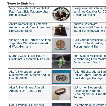
Neueste Einträge:
Very Rare Peter Holmes Selkirk
Sektgläser Sektschalen 
Paul Ysart Style Paperweight /
Luminarc Cavalier Rot 70
Briefbeschwerer
Design Klassiker
Antike Rarität Orig. Oesterwitz
Antikes Oesterwitz
Antriebsmodell Dampfmaschine
Antriebsmodell Dampfma
Kreisssäge Bakelit
Stand Schleifmaschine Ba
Vintage Antike Herrliche Seltene
R&b Vorlegebesteck 800
Jugendstil Wandfliese Gemarkt
Silber Robbe & Berking
G West Germany
Rosenmuster 6 Tlg.
Murano Glas - Fisch 1960?
Kpm Schale Mit Reklame
Glaskunst Glasobjekt Mille Fiori
Versicherung Feuersozitä
Zeptermarke 1. Wahl
Alte Antike Lupenmalerei
Toller Glücksbuddha Bu
Miniaturmalerei Signiert Seguin
Unikat Happy Buddha M
Um 1860/1880
Glücksbringer Holzfigur
Alter Antiker Granat Armreif
MÜnchner Biedermeier
Armband Um 1900/1910
Historische Ohrringe
Schaumgold 585 Granate 
Perlen
Rar Historismus Jugendstil
Telefonablage Telefonreg