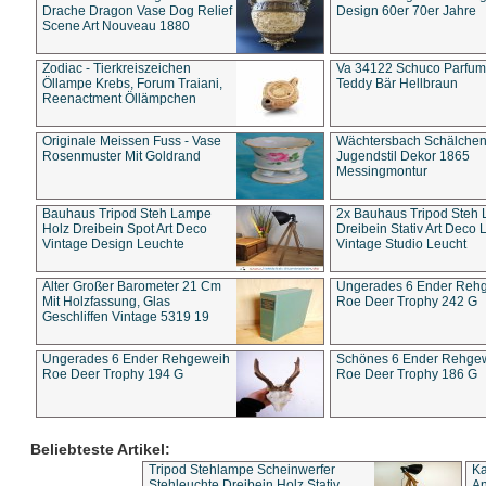
Drache Dragon Vase Dog Relief
Design 60er 70er Jahre
Scene Art Nouveau 1880
Zodiac - Tierkreiszeichen
Va 34122 Schuco Parfum 
Öllampe Krebs, Forum Traiani,
Teddy Bär Hellbraun
Reenactment Öllämpchen
Originale Meissen Fuss - Vase
Wächtersbach Schälche
Rosenmuster Mit Goldrand
Jugendstil Dekor 1865
Messingmontur
Bauhaus Tripod Steh Lampe
2x Bauhaus Tripod Steh
Holz Dreibein Spot Art Deco
Dreibein Stativ Art Deco L
Vintage Design Leuchte
Vintage Studio Leucht
Alter Großer Barometer 21 Cm
Ungerades 6 Ender Reh
Mit Holzfassung, Glas
Roe Deer Trophy 242 G
Geschliffen Vintage 5319 19
Ungerades 6 Ender Rehgeweih
Schönes 6 Ender Rehge
Roe Deer Trophy 194 G
Roe Deer Trophy 186 G
Beliebteste Artikel:
Tripod Stehlampe Scheinwerfer
Ka
Stehleuchte Dreibein Holz Stativ
An