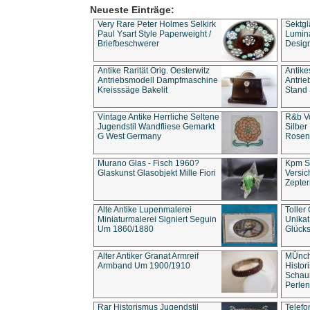
Neueste Einträge:
Very Rare Peter Holmes Selkirk
Sektgl
Paul Ysart Style Paperweight /
Lumina
Briefbeschwerer
Design
Antike Rarität Orig. Oesterwitz
Antike
Antriebsmodell Dampfmaschine
Antri
Kreisssäge Bakelit
Stand 
Vintage Antike Herrliche Seltene
R&b Vo
Jugendstil Wandfliese Gemarkt
Silber
G West Germany
Rosenm
Murano Glas - Fisch 1960?
Kpm S
Glaskunst Glasobjekt Mille Fiori
Versic
Zepter
Alte Antike Lupenmalerei
Toller
Miniaturmalerei Signiert Seguin
Unika
Um 1860/1880
Glücks
Alter Antiker Granat Armreif
MÜnch
Armband Um 1900/1910
Histor
Schaum
Perlen
Rar Historismus Jugendstil
Telefo