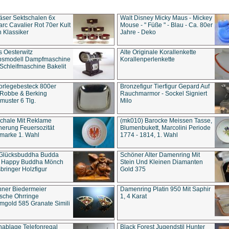
äser Sektschalen 6x
Walt Disney Micky Maus - Mickey
rc Cavalier Rot 70er Kult
Mouse - " Füße " - Blau - Ca. 80er
 Klassiker
Jahre - Deko
s Oesterwitz
Alte Originale Korallenkette
ebsmodell Dampfmaschine
Korallenperlenkette
Schleifmaschine Bakelit
rlegebesteck 800er
Bronzefigur Tierfigur Gepard Auf
 Robbe & Berking
Rauchmarmor - Sockel Signiert
uster 6 Tlg.
Milo
chale Mit Reklame
(mk010) Barocke Meissen Tasse,
herung Feuersozität
Blumenbukett, Marcolini Periode
marke 1. Wahl
1774 - 1814, 1. Wahl
 Glücksbuddha Budda
Schöner Alter Damenring Mit
t Happy Buddha Mönch
Stein Und Kleinen Diamanten
bringer Holzfigur
Gold 375
ner Biedermeier
Damenring Platin 950 Mit Saphir
ische Ohrringe
1, 4 Karat
gold 585 Granate Simili
nablage Telefonregal
Black Forest Jugendstil Hunter