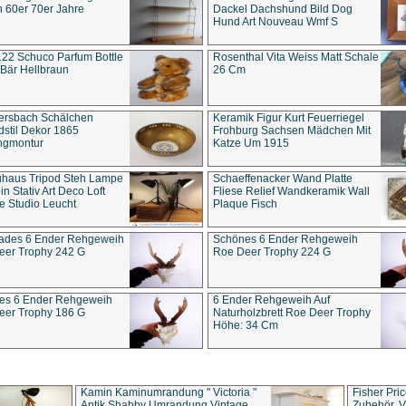
 60er 70er Jahre
Dackel Dachshund Bild Dog
Hund Art Nouveau Wmf S
22 Schuco Parfum Bottle
Rosenthal Vita Weiss Matt Schale
Bär Hellbraun
26 Cm
ersbach Schälchen
Keramik Figur Kurt Feuerriegel
stil Dekor 1865
Frohburg Sachsen Mädchen Mit
ngmontur
Katze Um 1915
uhaus Tripod Steh Lampe
Schaeffenacker Wand Platte
in Stativ Art Deco Loft
Fliese Relief Wandkeramik Wall
e Studio Leucht
Plaque Fisch
ades 6 Ender Rehgeweih
Schönes 6 Ender Rehgeweih
eer Trophy 242 G
Roe Deer Trophy 224 G
es 6 Ender Rehgeweih
6 Ender Rehgeweih Auf
eer Trophy 186 G
Naturholzbrett Roe Deer Trophy
Höhe: 34 Cm
Kamin Kaminumrandung " Victoria "
Fisher Pri
Antik Shabby Umrandung Vintage
Zubehör, V