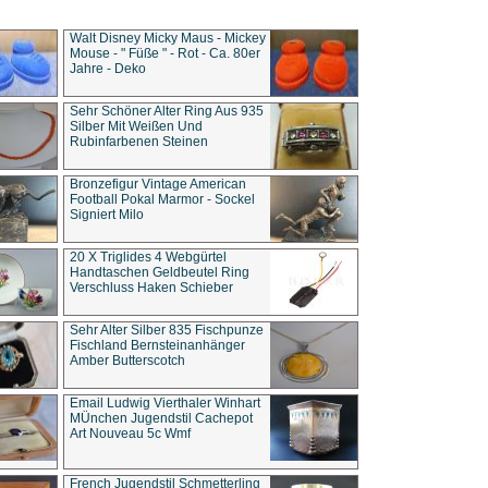
Walt Disney Micky Maus - Mickey
Mouse - " Füße " - Rot - Ca. 80er
Jahre - Deko
Sehr Schöner Alter Ring Aus 935
Silber Mit Weißen Und
Rubinfarbenen Steinen
Bronzefigur Vintage American
Football Pokal Marmor - Sockel
Signiert Milo
20 X Triglides 4 Webgürtel
Handtaschen Geldbeutel Ring
Verschluss Haken Schieber
Sehr Alter Silber 835 Fischpunze
Fischland Bernsteinanhänger
Amber Butterscotch
Email Ludwig Vierthaler Winhart
MÜnchen Jugendstil Cachepot
Art Nouveau 5c Wmf
French Jugendstil Schmetterling