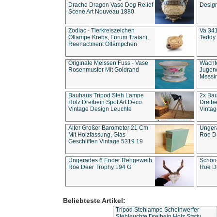
Drache Dragon Vase Dog Relief
Design
Scene Art Nouveau 1880
Zodiac - Tierkreiszeichen
Va 341
Öllampe Krebs, Forum Traiani,
Teddy 
Reenactment Öllämpchen
Originale Meissen Fuss - Vase
Wächt
Rosenmuster Mit Goldrand
Jugend
Messi
Bauhaus Tripod Steh Lampe
2x Ba
Holz Dreibein Spot Art Deco
Dreibe
Vintage Design Leuchte
Vintag
Alter Großer Barometer 21 Cm
Unger
Mit Holzfassung, Glas
Roe D
Geschliffen Vintage 5319 19
Ungerades 6 Ender Rehgeweih
Schön
Roe Deer Trophy 194 G
Roe D
Beliebteste Artikel:
Tripod Stehlampe Scheinwerfer
Stehleuchte Dreibein Holz Stativ