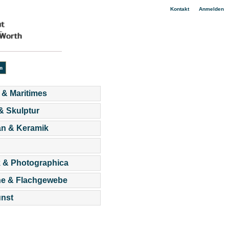
|
Kontakt
Anmelden
 & Maritimes
 & Skulptur
an & Keramik
 & Photographica
he & Flachgewebe
nst