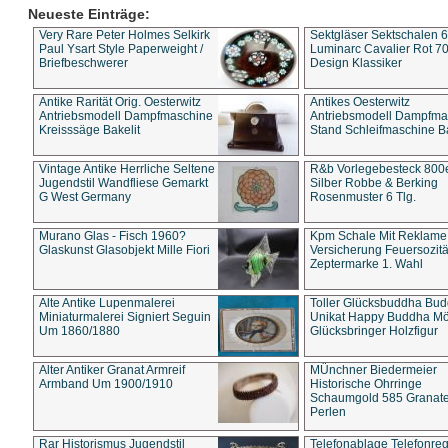
Neueste Einträge:
Very Rare Peter Holmes Selkirk
Sektgläser Sektschalen 
Paul Ysart Style Paperweight /
Luminarc Cavalier Rot 70
Briefbeschwerer
Design Klassiker
Antike Rarität Orig. Oesterwitz
Antikes Oesterwitz
Antriebsmodell Dampfmaschine
Antriebsmodell Dampfma
Kreisssäge Bakelit
Stand Schleifmaschine Ba
Vintage Antike Herrliche Seltene
R&b Vorlegebesteck 800
Jugendstil Wandfliese Gemarkt
Silber Robbe & Berking
G West Germany
Rosenmuster 6 Tlg.
Murano Glas - Fisch 1960?
Kpm Schale Mit Reklame
Glaskunst Glasobjekt Mille Fiori
Versicherung Feuersozitä
Zeptermarke 1. Wahl
Alte Antike Lupenmalerei
Toller Glücksbuddha Bu
Miniaturmalerei Signiert Seguin
Unikat Happy Buddha M
Um 1860/1880
Glücksbringer Holzfigur
Alter Antiker Granat Armreif
MÜnchner Biedermeier
Armband Um 1900/1910
Historische Ohrringe
Schaumgold 585 Granate 
Perlen
Rar Historismus Jugendstil
Telefonablage Telefonreg