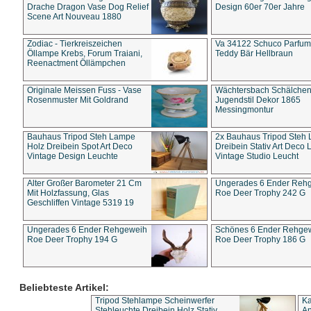
Drache Dragon Vase Dog Relief
Design 60er 70er Jahre
Scene Art Nouveau 1880
Zodiac - Tierkreiszeichen
Va 34122 Schuco Parfum 
Öllampe Krebs, Forum Traiani,
Teddy Bär Hellbraun
Reenactment Öllämpchen
Originale Meissen Fuss - Vase
Wächtersbach Schälche
Rosenmuster Mit Goldrand
Jugendstil Dekor 1865
Messingmontur
Bauhaus Tripod Steh Lampe
2x Bauhaus Tripod Steh
Holz Dreibein Spot Art Deco
Dreibein Stativ Art Deco L
Vintage Design Leuchte
Vintage Studio Leucht
Alter Großer Barometer 21 Cm
Ungerades 6 Ender Reh
Mit Holzfassung, Glas
Roe Deer Trophy 242 G
Geschliffen Vintage 5319 19
Ungerades 6 Ender Rehgeweih
Schönes 6 Ender Rehge
Roe Deer Trophy 194 G
Roe Deer Trophy 186 G
Beliebteste Artikel:
Tripod Stehlampe Scheinwerfer
Ka
Stehleuchte Dreibein Holz Stativ
An